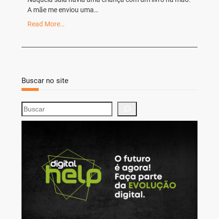
A mãe me enviou uma…
Read More…
Buscar no site
S
e
a
r
c
h