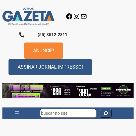
Pular
para
Facebook
Instagram
E-mail
o
conteúdo
(55) 3512-2811
ANUNCIE!
ASSINAR JORNAL IMPRESSO!
Search