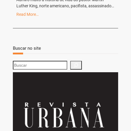
Luther King, norte americano, pacifista, assassinado…
Read More…
Buscar no site
S
e
a
r
c
h