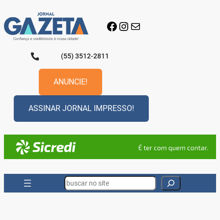
Pular
para
Facebook
Instagram
E-mail
o
conteúdo
(55) 3512-2811
ANUNCIE!
ASSINAR JORNAL IMPRESSO!
Search