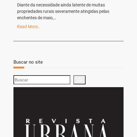
Diante da necessidade ainda latente de muitas
propriedades rurais severamente atingidas pelas
enchentes de maio,…
Read More…
Buscar no site
S
e
a
r
c
h