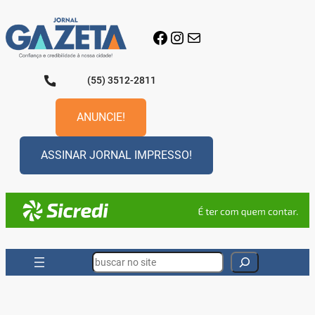
Pular
para
Facebook
Instagram
E-mail
o
conteúdo
(55) 3512-2811
ANUNCIE!
ASSINAR JORNAL IMPRESSO!
Search