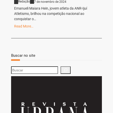
Redação
7 de novembro de 2024
Emanueli Maiara Hein, jovem atleta da ANR-Ijuí
Atletismo, brilhou na competição nacional ao
conquistar o…
Read More…
Buscar no site
S
e
a
r
c
h