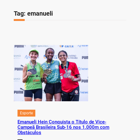
Tag:
emanueli
Esporte
Emanueli Hein Conquista o Título de Vice-
Campeã Brasileira Sub-16 nos 1.000m com
Obstáculos