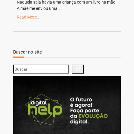
Naquela sala havia uma criança com um livro na mão.
A mãe me enviou uma…
Read More…
Buscar no site
S
e
a
r
c
h