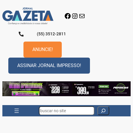
Pular
para
Facebook
Instagram
E-mail
o
conteúdo
(55) 3512-2811
ANUNCIE!
ASSINAR JORNAL IMPRESSO!
Search