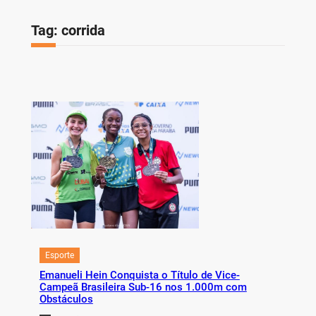
Tag:
corrida
Esporte
Emanueli Hein Conquista o Título de Vice-
Campeã Brasileira Sub-16 nos 1.000m com
Obstáculos