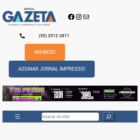
Pular
para
Facebook
Instagram
E-mail
o
conteúdo
(55) 3512-2811
ANUNCIE!
ASSINAR JORNAL IMPRESSO!
Search