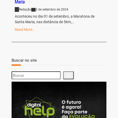
Maria
Redação
3 de setembro de 2024
Aconteceu no dia 01 de setembro, a Maratona de
Santa Maria, nas distância de 5km,…
Read More…
Buscar no site
S
e
a
r
c
h