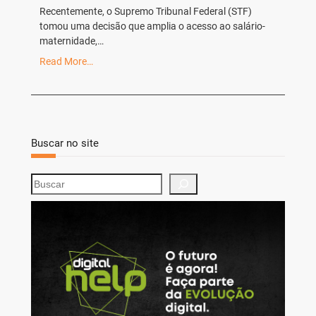
Recentemente, o Supremo Tribunal Federal (STF)
tomou uma decisão que amplia o acesso ao salário-
maternidade,…
Read More…
Buscar no site
S
e
a
r
c
h