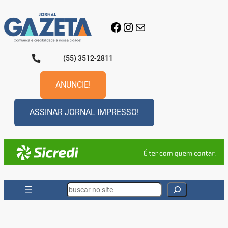
Pular
para
Facebook
Instagram
E-mail
o
conteúdo
(55) 3512-2811
ANUNCIE!
ASSINAR JORNAL IMPRESSO!
Search