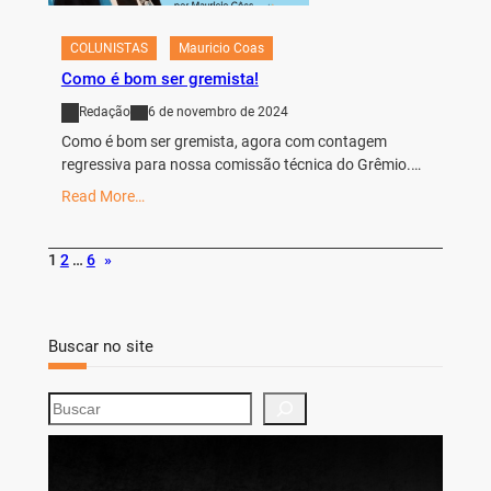
COLUNISTAS
Mauricio Coas
Como é bom ser gremista!
Redação
6 de novembro de 2024
Como é bom ser gremista, agora com contagem
regressiva para nossa comissão técnica do Grêmio.…
Read More…
1
2
…
6
»
Buscar no site
S
e
a
r