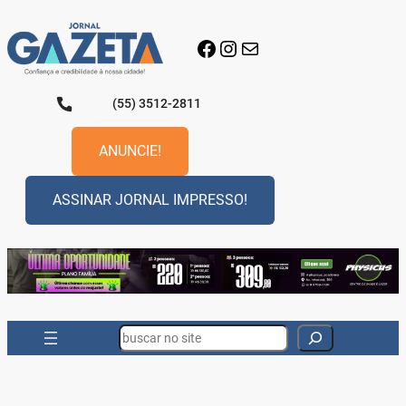
Pular
para
Facebook
Instagram
E-mail
o
conteúdo
(55) 3512-2811
ANUNCIE!
ASSINAR JORNAL IMPRESSO!
Search