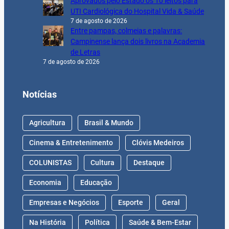
Aprovados pelo Estado os 10 leitos para
UTI Cardiológica do Hospital Vida & Saúde
7 de agosto de 2026
Entre pampas, colmeias e palavras:
Campinense lança dois livros na Academia
de Letras
7 de agosto de 2026
Notícias
Agricultura
Brasil & Mundo
Cinema & Entretenimento
Clóvis Medeiros
COLUNISTAS
Cultura
Destaque
Economia
Educação
Empresas e Negócios
Esporte
Geral
Na História
Política
Saúde & Bem-Estar