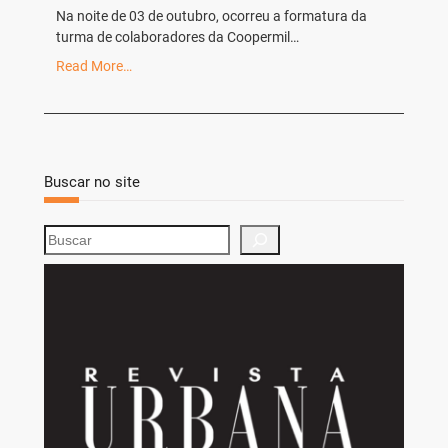
Na noite de 03 de outubro, ocorreu a formatura da
turma de colaboradores da Coopermil…
Read More…
Buscar no site
S
e
a
r
c
h