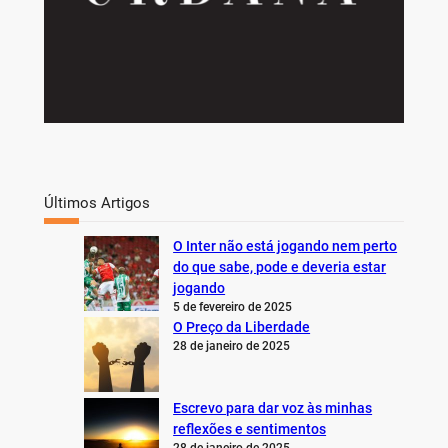
Últimos Artigos
O Inter não está jogando nem perto
do que sabe, pode e deveria estar
jogando
5 de fevereiro de 2025
O Preço da Liberdade
28 de janeiro de 2025
Escrevo para dar voz às minhas
reflexões e sentimentos