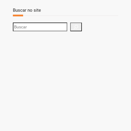
Buscar no site
S
e
a
r
c
h