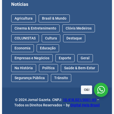
Notícias
Agricultura
Brasil & Mundo
Cinema & Entretenimento
Clóvis Medeiros
COLUNISTAS
Cultura
Destaque
Economia
Educação
Empresas e Negócios
Esporte
Geral
Na História
Política
Saúde & Bem-Estar
Segurança Pública
Trânsito
Olá!
© 2024 Jornal Gazeta. CNPJ:
10.418.021/0001-85
–
Todos os Direitos Reservados – by
Digital Help Brasil