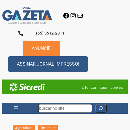
Pular
para
Facebook
Instagram
E-mail
o
conteúdo
(55) 3512-2811
ANUNCIE!
ASSINAR JORNAL IMPRESSO!
Search
Agricultura
Destaque