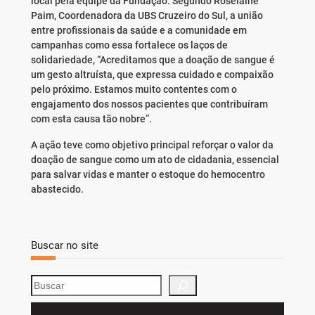
local pela equipe da Fundação. Segundo Roselaine
Paim, Coordenadora da UBS Cruzeiro do Sul, a união
entre profissionais da saúde e a comunidade em
campanhas como essa fortalece os laços de
solidariedade, “Acreditamos que a doação de sangue é
um gesto altruísta, que expressa cuidado e compaixão
pelo próximo. Estamos muito contentes com o
engajamento dos nossos pacientes que contribuíram
com esta causa tão nobre”.
A ação teve como objetivo principal reforçar o valor da
doação de sangue como um ato de cidadania, essencial
para salvar vidas e manter o estoque do hemocentro
abastecido.
Buscar no site
S
e
a