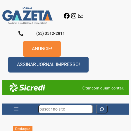
Pular
para
Facebook
Instagram
E-mail
o
conteúdo
(55) 3512-2811
ANUNCIE!
ASSINAR JORNAL IMPRESSO!
Search
Destaque