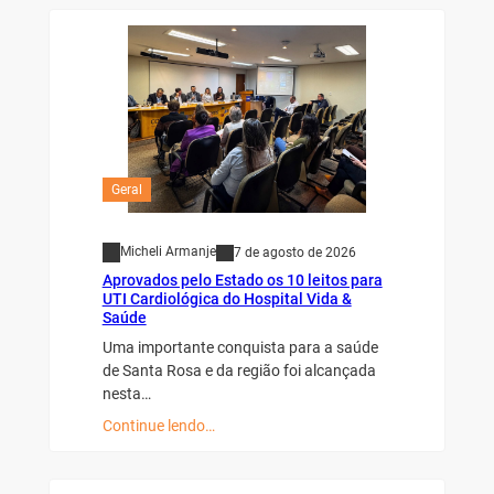
Geral
Micheli Armanje
7 de agosto de 2026
Aprovados pelo Estado os 10 leitos para
UTI Cardiológica do Hospital Vida &
Saúde
Uma importante conquista para a saúde
de Santa Rosa e da região foi alcançada
nesta…
Continue lendo…