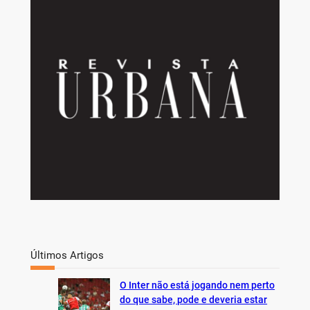
r
c
h
Últimos Artigos
O Inter não está jogando nem perto
do que sabe, pode e deveria estar