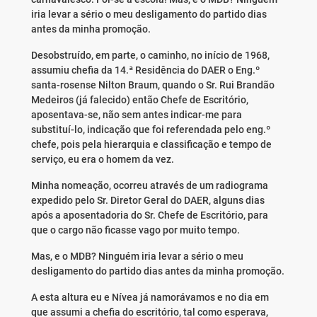
iria levar a sério o meu desligamento do partido dias
antes da minha promoção.
Desobstruído, em parte, o caminho, no início de 1968,
assumiu chefia da 14.ª Residência do DAER o Eng.º
santa-rosense Nilton Braum, quando o Sr. Rui Brandão
Medeiros (já falecido) então Chefe de Escritório,
aposentava-se, não sem antes indicar-me para
substituí-lo, indicação que foi referendada pelo eng.º
chefe, pois pela hierarquia e classificação e tempo de
serviço, eu era o homem da vez.
Minha nomeação, ocorreu através de um radiograma
expedido pelo Sr. Diretor Geral do DAER, alguns dias
após a aposentadoria do Sr. Chefe de Escritório, para
que o cargo não ficasse vago por muito tempo.
Mas, e o MDB? Ninguém iria levar a sério o meu
desligamento do partido dias antes da minha promoção.
A esta altura eu e Nívea já namorávamos e no dia em
que assumi a chefia do escritório, tal como esperava,