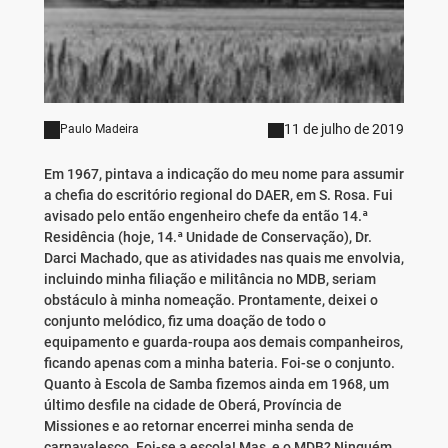
11 de julho de 2019
Paulo Madeira
Em 1967, pintava a indicação do meu nome para assumir
a chefia do escritório regional do DAER, em S. Rosa. Fui
avisado pelo então engenheiro chefe da então 14.ª
Residência (hoje, 14.ª Unidade de Conservação), Dr.
Darci Machado, que as atividades nas quais me envolvia,
incluindo minha filiação e militância no MDB, seriam
obstáculo à minha nomeação. Prontamente, deixei o
conjunto melódico, fiz uma doação de todo o
equipamento e guarda-roupa aos demais companheiros,
ficando apenas com a minha bateria. Foi-se o conjunto.
Quanto à Escola de Samba fizemos ainda em 1968, um
último desfile na cidade de Oberá, Província de
Missiones e ao retornar encerrei minha senda de
carnavalesco. Foi-se a escola! Mas, e o MDB? Ninguém