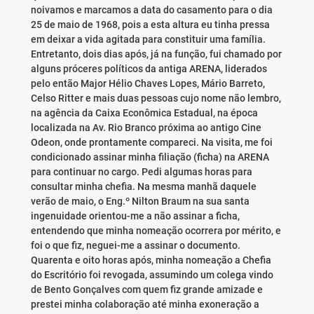
noivamos e marcamos a data do casamento para o dia
25 de maio de 1968, pois a esta altura eu tinha pressa
em deixar a vida agitada para constituir uma família.
Entretanto, dois dias após, já na função, fui chamado por
alguns próceres políticos da antiga ARENA, liderados
pelo então Major Hélio Chaves Lopes, Mário Barreto,
Celso Ritter e mais duas pessoas cujo nome não lembro,
na agência da Caixa Econômica Estadual, na época
localizada na Av. Rio Branco próxima ao antigo Cine
Odeon, onde prontamente compareci. Na visita, me foi
condicionado assinar minha filiação (ficha) na ARENA
para continuar no cargo. Pedi algumas horas para
consultar minha chefia. Na mesma manhã daquele
verão de maio, o Eng.º Nilton Braum na sua santa
ingenuidade orientou-me a não assinar a ficha,
entendendo que minha nomeação ocorrera por mérito, e
foi o que fiz, neguei-me a assinar o documento.
Quarenta e oito horas após, minha nomeação a Chefia
do Escritório foi revogada, assumindo um colega vindo
de Bento Gonçalves com quem fiz grande amizade e
prestei minha colaboração até minha exoneração a