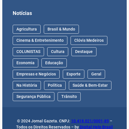
Notícias
Agricultura
Brasil & Mundo
Cinema & Entretenimento
Clóvis Medeiros
COLUNISTAS
Cultura
Destaque
Economia
Educação
Empresas e Negócios
Esporte
Geral
Na História
Política
Saúde & Bem-Estar
Segurança Pública
Trânsito
© 2024 Jornal Gazeta. CNPJ:
10.418.021/0001-85
–
Todos os Direitos Reservados – by
Digital Help Brasil