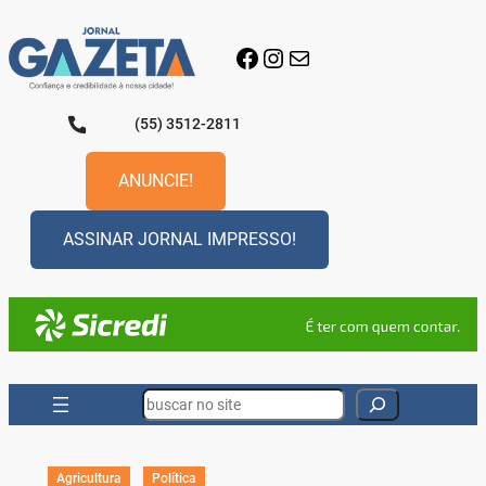
Pular
para
Facebook
Instagram
E-mail
o
conteúdo
(55) 3512-2811
ANUNCIE!
ASSINAR JORNAL IMPRESSO!
Search
Agricultura
Política