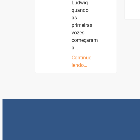
Ludwig
quando
as
primeiras
vozes
começaram
a…
Continue
lendo…