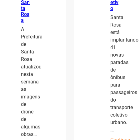
San
etiv
ta
o
Ros
Santa
a
Rosa
A
está
Prefeitura
implantando
de
41
Santa
novas
Rosa
paradas
atualizou
de
nesta
ônibus
semana
para
as
passageiros
imagens
do
de
transporte
drone
coletivo
de
urbano.
algumas
…
obras…
Continue