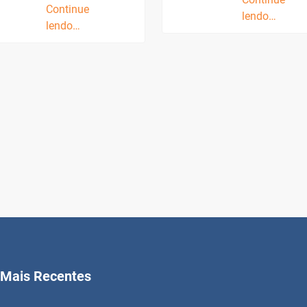
Continue
lendo…
lendo…
Mais Recentes