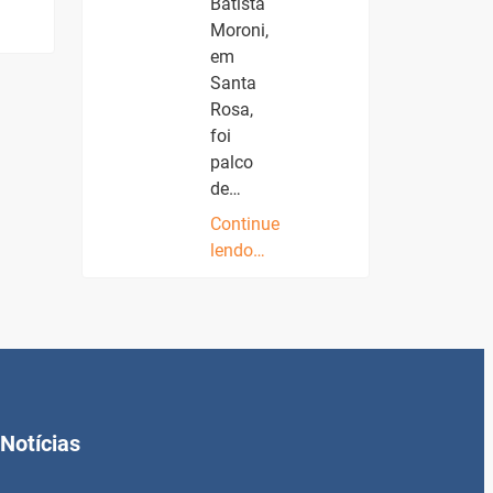
Batista
Moroni,
em
Santa
Rosa,
foi
palco
de…
Continue
lendo…
Notícias