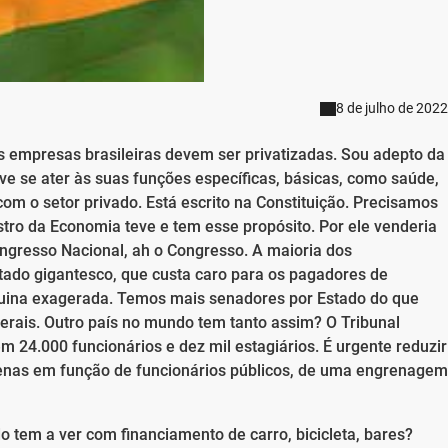
8 de julho de 2022
s empresas brasileiras devem ser privatizadas. Sou adepto da
eve se ater às suas funções específicas, básicas, como saúde,
m o setor privado. Está escrito na Constituição. Precisamos
stro da Economia teve e tem esse propósito. Por ele venderia
ongresso Nacional, ah o Congresso. A maioria dos
ado gigantesco, que custa caro para os pagadores de
uina exagerada. Temos mais senadores por Estado do que
rais. Outro país no mundo tem tanto assim? O Tribunal
tem 24.000 funcionários e dez mil estagiários. É urgente reduzir
enas em função de funcionários públicos, de uma engrenagem
 tem a ver com financiamento de carro, bicicleta, bares?