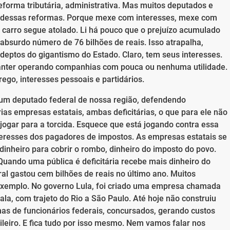
eforma tributária, administrativa. Mas muitos deputados e
 dessas reformas. Porque mexe com interesses, mexe com
 carro segue atolado. Li há pouco que o prejuízo acumulado
 absurdo número de 76 bilhões de reais. Isso atrapalha,
deptos do gigantismo do Estado. Claro, tem seus interesses.
 manter operando companhias com pouca ou nenhuma utilidade.
ego, interesses pessoais e partidários.
 um deputado federal de nossa região, defendendo
as empresas estatais, ambas deficitárias, o que para ele não
 jogar para a torcida. Esquece que está jogando contra essa
teresses dos pagadores de impostos. As empresas estatais se
inheiro para cobrir o rombo, dinheiro do imposto do povo.
uando uma pública é deficitária recebe mais dinheiro do
al gastou cem bilhões de reais no último ano. Muitos
 Exemplo. No governo Lula, foi criado uma empresa chamada
la, com trajeto do Rio a São Paulo. Até hoje não construiu
as de funcionários federais, concursados, gerando custos
ileiro. E fica tudo por isso mesmo. Nem vamos falar nos