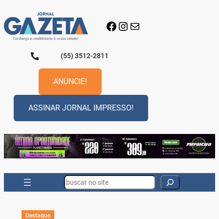
Pular
para
Facebook
Instagram
E-mail
o
conteúdo
(55) 3512-2811
ANUNCIE!
ASSINAR JORNAL IMPRESSO!
Search
Destaque