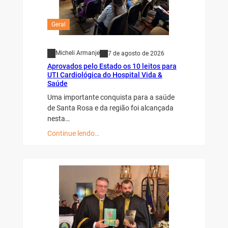
Geral
Micheli Armanje
7 de agosto de 2026
Aprovados pelo Estado os 10 leitos para
UTI Cardiológica do Hospital Vida &
Saúde
Uma importante conquista para a saúde
de Santa Rosa e da região foi alcançada
nesta…
Continue lendo…