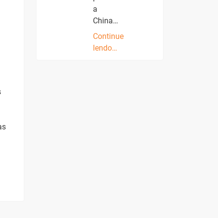
a
China…
Continue
lendo…
s
as