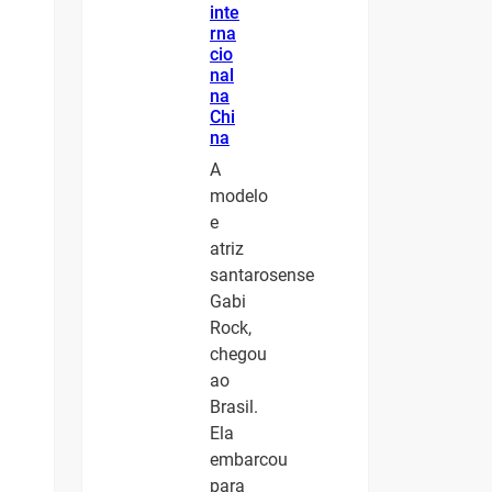
inte
rna
cio
nal
na
Chi
na
A
modelo
e
atriz
santarosense
Gabi
Rock,
chegou
ao
Brasil.
Ela
embarcou
para