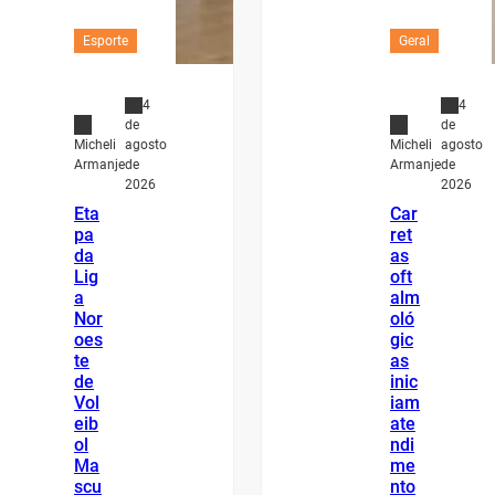
Esporte
Geral
4
4
de
de
agosto
agosto
Micheli
Micheli
de
de
Armanje
Armanje
2026
2026
Eta
Car
pa
ret
da
as
Lig
oft
a
alm
Nor
oló
oes
gic
te
as
de
inic
Vol
iam
eib
ate
ol
ndi
Ma
me
scu
nto