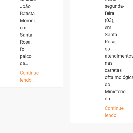
segunda-
João
feira
Batista
(03),
Moroni,
em
em
Santa
Santa
Rosa,
Rosa,
os
foi
atendimento
palco
nas
de…
carretas
Continue
oftalmológic
lendo…
do
Ministério
da…
Continue
lendo…