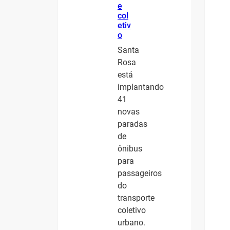
e
col
etiv
o
Santa
Rosa
está
implantando
41
novas
paradas
de
ônibus
para
passageiros
do
transporte
coletivo
urbano.