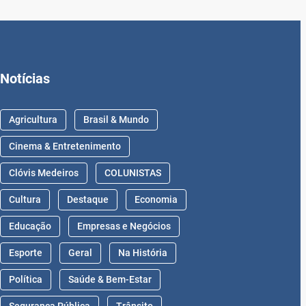
Notícias
Agricultura
Brasil & Mundo
Cinema & Entretenimento
Clóvis Medeiros
COLUNISTAS
Cultura
Destaque
Economia
Educação
Empresas e Negócios
Esporte
Geral
Na História
Política
Saúde & Bem-Estar