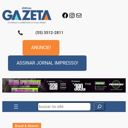
Pular
para
Facebook
Instagram
E-mail
o
conteúdo
(55) 3512-2811
ANUNCIE!
ASSINAR JORNAL IMPRESSO!
Search
Brasil & Mundo