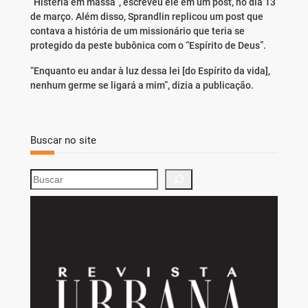
“Histeria em massa”, escreveu ele em um post, no dia 13
de março. Além disso, Sprandlin replicou um post que
contava a história de um missionário que teria se
protegido da peste bubônica com o “Espírito de Deus”.
“Enquanto eu andar à luz dessa lei [do Espírito da vida],
nenhum germe se ligará a mim”, dizia a publicação.
Buscar no site
S
e
a
r
c
h