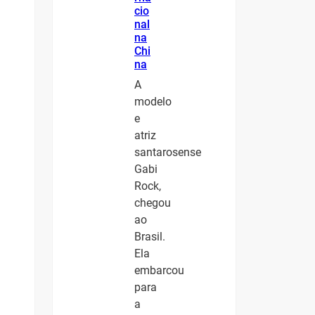
cio
nal
na
Chi
na
A
modelo
e
atriz
santarosense
Gabi
Rock,
chegou
ao
Brasil.
Ela
embarcou
para
a