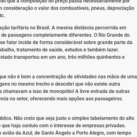
endo que a composição do preço passa necessariamente por
m consideração o valor dos combustíveis, pneus, depreciação
tc.
ão tarifária no Brasil. A mesma distância percorrida em
s de passagens completamente diferentes. O Rio Grande do
se fator incide de forma considerável sobre grande parte da
abalho, tratamento de saúde, estudos e também lazer.
tado transportou em um ano, três milhões quinhentos e
e não é bom a concentração de atividades nas mãos de uma
agens no mesmo trecho e descobri que não existe outra
 chamavam a isso de monopólio! A livre entrada de outras
cia no setor, oferecendo mais opções aos passageiros.
úblico. Não creio que seja justo o simples tabelamento do alto
que haja conluio com o interesse de empresas privadas.
 avião da Azul, de Santo Ângelo a Porto Alegre, com tempo