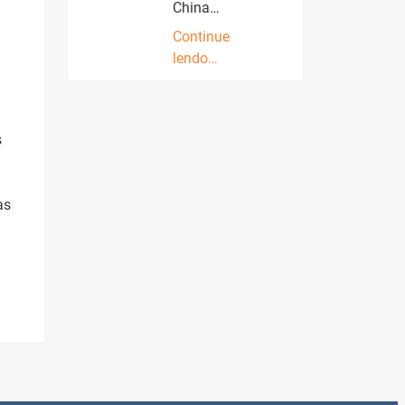
China…
Continue
lendo…
s
as