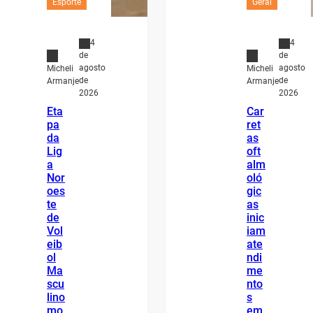
Esporte
Geral
4
4
de
de
agosto
agosto
Micheli
Micheli
de
de
Armanje
Armanje
2026
2026
Eta
Car
pa
ret
da
as
Lig
oft
a
alm
Nor
oló
oes
gic
te
as
de
inic
Vol
iam
eib
ate
ol
ndi
Ma
me
scu
nto
lino
s
mo
em