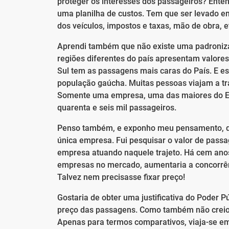
proteger os interesses dos passageiros? Ent
uma planilha de custos. Tem que ser levado e
dos veículos, impostos e taxas, mão de obra, e
Aprendi também que não existe uma padronizaç
regiões diferentes do país apresentam valore
Sul tem as passagens mais caras do País. E es
população gaúcha. Muitas pessoas viajam a tr
Somente uma empresa, uma das maiores do Es
quarenta e seis mil passageiros.
Penso também, e exponho meu pensamento, qu
única empresa. Fui pesquisar o valor de pass
empresa atuando naquele trajeto. Há cem anos
empresas no mercado, aumentaria a concorrên
Talvez nem precisasse fixar preço!
Gostaria de obter uma justificativa do Poder P
preço das passagens. Como também não creio 
Apenas para termos comparativos, viaja-se em