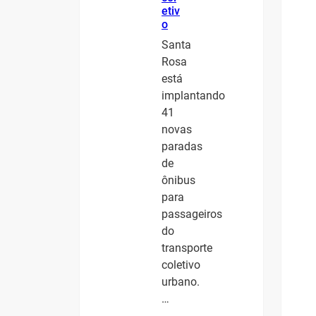
etiv
o
Santa
Rosa
está
implantando
41
novas
paradas
de
ônibus
para
passageiros
do
transporte
coletivo
urbano.
…