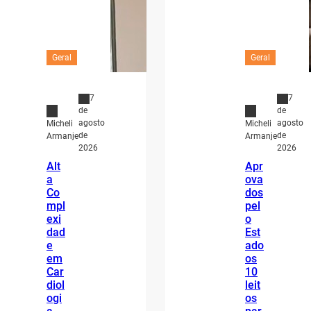
Geral
Geral
7
7
de
de
agosto
agosto
Micheli
Micheli
de
de
Armanje
Armanje
2026
2026
Alt
Apr
a
ova
Co
dos
mpl
pel
exi
o
dad
Est
e
ado
em
os
Car
10
diol
leit
ogi
os