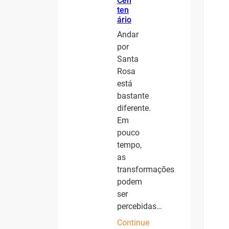
Cen
ten
ário
Andar
por
Santa
Rosa
está
bastante
diferente.
Em
pouco
tempo,
as
transformações
podem
ser
percebidas…
Continue