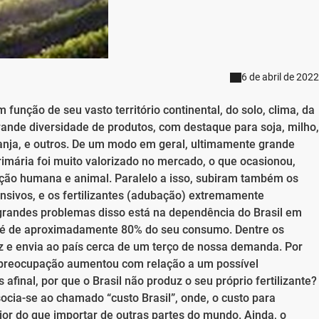
6 de abril de 2022
função de seu vasto território continental, do solo, clima, da
ande diversidade de produtos, com destaque para soja, milho,
aranja, e outros. De um modo em geral, ultimamente grande
imária foi muito valorizado no mercado, o que ocasionou,
ção humana e animal. Paralelo a isso, subiram também os
sivos, e os fertilizantes (adubação) extremamente
grandes problemas disso está na dependência do Brasil em
que é de aproximadamente 80% do seu consumo. Dentre os
z e envia ao país cerca de um terço de nossa demanda. Por
a preocupação aumentou com relação a um possível
afinal, por que o Brasil não produz o seu próprio fertilizante?
cia-se ao chamado “custo Brasil”, onde, o custo para
maior do que importar de outras partes do mundo. Ainda, o