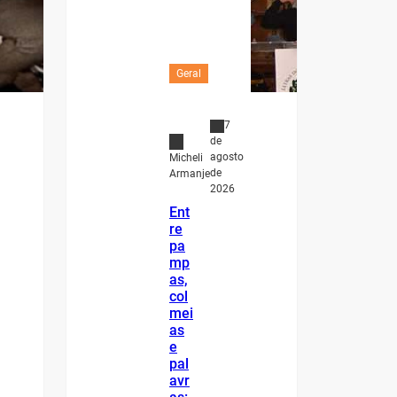
Geral
7
de
agosto
Micheli
de
Armanje
2026
Ent
re
pa
mp
as,
col
mei
as
e
pal
avr