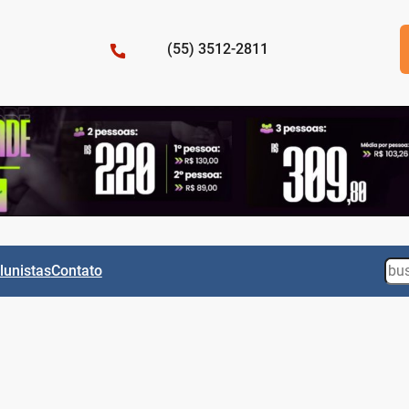
(55) 3512-2811
Sea
lunistas
Contato