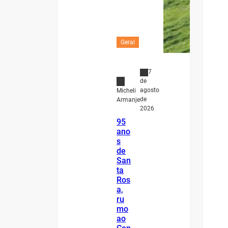
Geral
7
de
agosto
Micheli
de
Armanje
2026
95
ano
s
de
San
ta
Ros
a,
ru
mo
ao