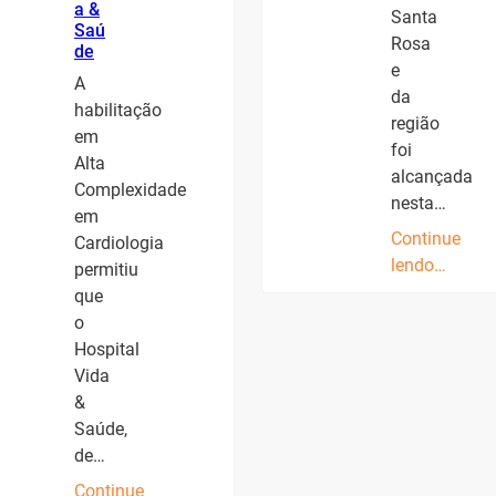
a &
Santa
Saú
Rosa
de
e
A
da
habilitação
região
em
foi
Alta
alcançada
Complexidade
nesta…
em
Continue
Cardiologia
lendo…
permitiu
que
o
Hospital
Vida
&
Saúde,
de…
Continue