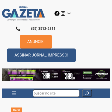
Pular
para
Facebook
Instagram
E-mail
o
conteúdo
(55) 3512-2811
ANUNCIE!
ASSINAR JORNAL IMPRESSO!
Search
Geral