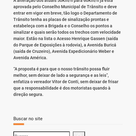
A alteração dos atuais 50Km/h para 60Km/h já está
aprovada pelo Conselho Municipal de Trânsito e deve
entrar em vigor em breve, tão logo o Departamento de
Trânsito tenha as placas de sinalização prontas e
estabeleça com a Brigada e o Conselho os pontos a
sinalizar e quais serão todos os trechos com velocidade
maior. Estão na lista o Acesso Henrique Gassen (saída
do Parque de Exposições à rodovia), a Avenida Buricá
(saída de Cruzeiro), Avenida Expedicionário Weber e
Avenida América.
“A proposta é para que o nosso trânsito possa fluir
melhor, sem deixar de lado a segurança e as leis”,
enfatiza o vereador Vitor de Conti, sem deixar de frisar
que a responsabilidade é dos motoristas quando à
direção segura.
Buscar no site
S