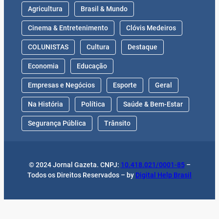
Agricultura
Brasil & Mundo
Cinema & Entretenimento
Clóvis Medeiros
COLUNISTAS
Cultura
Destaque
Economia
Educação
Empresas e Negócios
Esporte
Geral
Na História
Política
Saúde & Bem-Estar
Segurança Pública
Trânsito
© 2024 Jornal Gazeta. CNPJ:
10.418.021/0001-85
–
Todos os Direitos Reservados – by
Digital Help Brasil