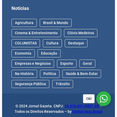
Notícias
Agricultura
Brasil & Mundo
Cinema & Entretenimento
Clóvis Medeiros
COLUNISTAS
Cultura
Destaque
Economia
Educação
Empresas e Negócios
Esporte
Geral
Na História
Política
Saúde & Bem-Estar
Segurança Pública
Trânsito
Olá!
© 2024 Jornal Gazeta. CNPJ:
10.418.021/0001-85
–
Todos os Direitos Reservados – by
Digital Help Brasil