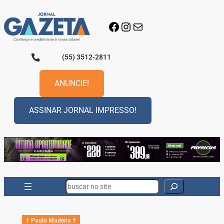
Pular
para
Facebook
Instagram
E-mail
o
conteúdo
(55) 3512-2811
ANUNCIE!
ASSINAR JORNAL IMPRESSO!
Search
† Paulo Madeira †