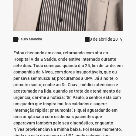
8 de abril de 2019
Paulo Madeira
Estou chegando em casa, retornando com alta do
Hospital Vida & Saúde, onde estive internado durante
sete dias. Tudo começou quando dia 25, fim de tarde, em
companhia da Nívea, com dores insuportáveis, que eu
pensava ser muscular, procuramos a UPA. Já à noite, o
primeiro susto; coube ao Dr. Chavi, médico atencioso e
acostumado na lida, quando se trata de atendimento de
urgência, dar-me a notícia: ‘Sr. Paulo, o senhor está com
um quadro que inspira muitos cuidados e sugere
internação rápida: pneumonia.’ Fiquei aguardando em
uma ampla sala com os demais pacientes que
esperavam também pelo seu diagnóstico, enquanto
Nívea providenciava a minha baixa. Foi nesse momento,
ainda na sala de espera da UPA, onde sobrevivi ao