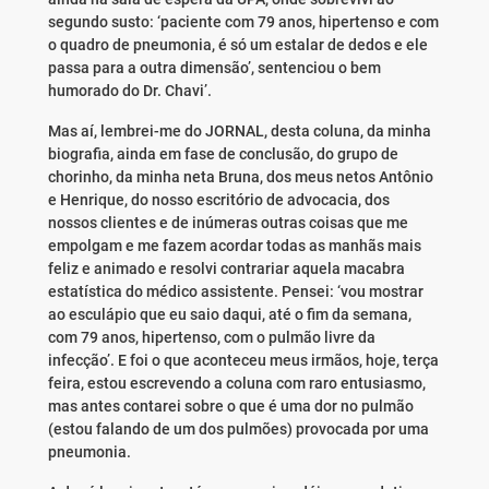
segundo susto: ‘paciente com 79 anos, hipertenso e com
o quadro de pneumonia, é só um estalar de dedos e ele
passa para a outra dimensão’, sentenciou o bem
humorado do Dr. Chavi’.
Mas aí, lembrei-me do JORNAL, desta coluna, da minha
biografia, ainda em fase de conclusão, do grupo de
chorinho, da minha neta Bruna, dos meus netos Antônio
e Henrique, do nosso escritório de advocacia, dos
nossos clientes e de inúmeras outras coisas que me
empolgam e me fazem acordar todas as manhãs mais
feliz e animado e resolvi contrariar aquela macabra
estatística do médico assistente. Pensei: ‘vou mostrar
ao esculápio que eu saio daqui, até o fim da semana,
com 79 anos, hipertenso, com o pulmão livre da
infecção’. E foi o que aconteceu meus irmãos, hoje, terça
feira, estou escrevendo a coluna com raro entusiasmo,
mas antes contarei sobre o que é uma dor no pulmão
(estou falando de um dos pulmões) provocada por uma
pneumonia.