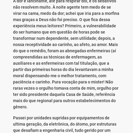
A dor é lancinante, até para respirar dói, e os sedativos
não resolvem muito. À noite agente tem medo de se
virar na cama, medo da dor; achei que iria para a morfina
mas graças a Deus não foi preciso. O que fica dessa
experiência meus leitores? Primeiro, a vulnerabilidade
do ser humano que em questão de horas pode se
transformar num dependente, sem utilidade; depois, a
nossa receptividade ao carinho, ao afeto, ao amor. Mais
do que o remédio, foram as abnegadas enfermeiras (aí
compreendidas as técnicas de enfermagem, as
auxiliares e as enfermeiras com tal titulação, que a
partir das primeiras horas do dia levantavam a minha
moral dispensando-me o melhor tratamento, com
paciência e carinho. Pura vocação para o mister! Não
raras vezes o orgulho tomava conta de mim, orgulho por
ter sido presidente daquela Casa de Saúde, referência
mais do que regional para outros estabelecimentos do
gênero.
Passei por unidades supridas por equipamentos de
ultima geração, da eletrônica, do átomo, por estruturas
que desafiam a engenharia civil, tudo gerido por um