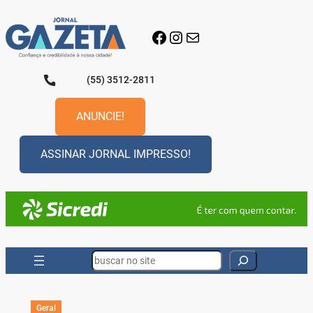
Pular
para
Facebook
Instagram
E-mail
o
conteúdo
(55) 3512-2811
ANUNCIE!
ASSINAR JORNAL IMPRESSO!
Search
Geral