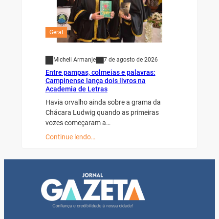
Geral
Micheli Armanje
7 de agosto de 2026
Entre pampas, colmeias e palavras:
Campinense lança dois livros na
Academia de Letras
Havia orvalho ainda sobre a grama da
Chácara Ludwig quando as primeiras
vozes começaram a…
Continue lendo…