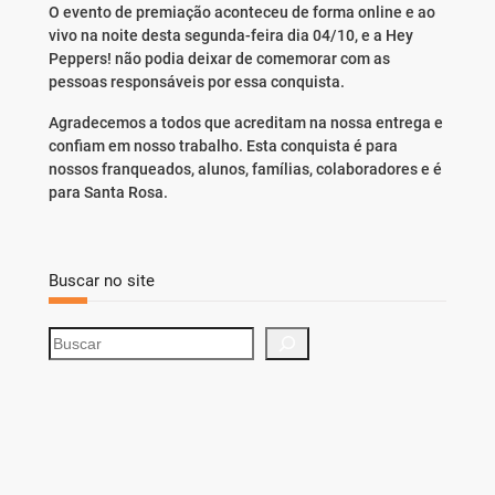
O evento de premiação aconteceu de forma online e ao
vivo na noite desta segunda-feira dia 04/10, e a Hey
Peppers! não podia deixar de comemorar com as
pessoas responsáveis por essa conquista.
Agradecemos a todos que acreditam na nossa entrega e
confiam em nosso trabalho. Esta conquista é para
nossos franqueados, alunos, famílias, colaboradores e é
para Santa Rosa.
Buscar no site
S
e
a
r
c
h