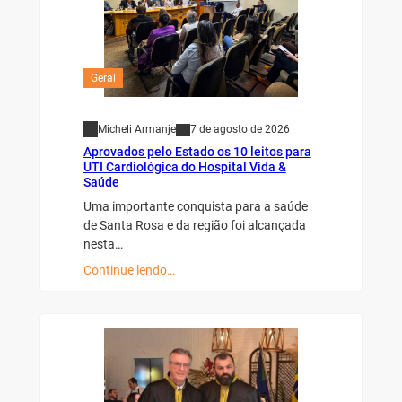
Geral
Micheli Armanje
7 de agosto de 2026
Aprovados pelo Estado os 10 leitos para
UTI Cardiológica do Hospital Vida &
Saúde
Uma importante conquista para a saúde
de Santa Rosa e da região foi alcançada
nesta…
Continue lendo…