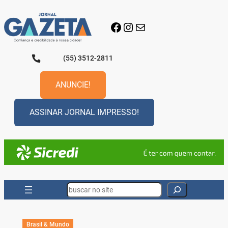
Pular
para
Facebook
Instagram
E-mail
o
conteúdo
(55) 3512-2811
ANUNCIE!
ASSINAR JORNAL IMPRESSO!
Search
Brasil & Mundo