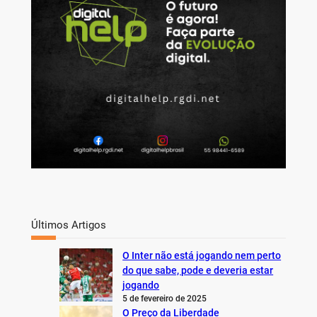
h
Últimos Artigos
O Inter não está jogando nem perto
do que sabe, pode e deveria estar
jogando
5 de fevereiro de 2025
O Preço da Liberdade