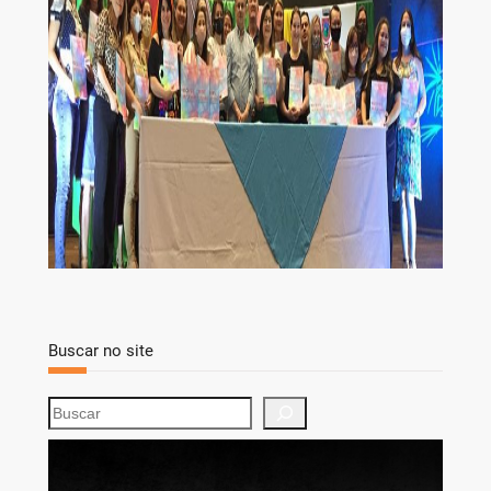
Buscar no site
S
e
a
r