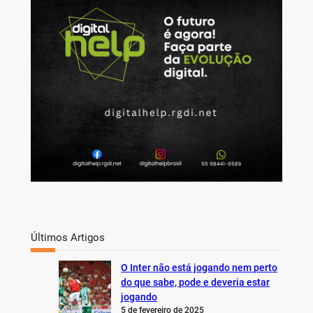
c
h
Últimos Artigos
O Inter não está jogando nem perto
do que sabe, pode e deveria estar
jogando
5 de fevereiro de 2025