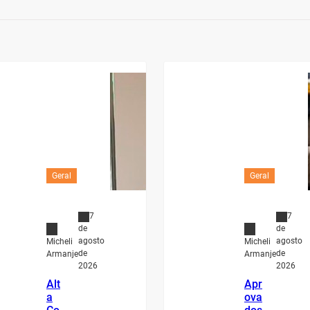
Geral
Geral
7
7
de
de
agosto
agosto
Micheli
Micheli
de
de
Armanje
Armanje
2026
2026
Alt
Apr
a
ova