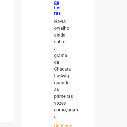
de
Let
ras
Havia
orvalho
ainda
sobre
a
grama
da
Chácara
Ludwig
quando
as
primeiras
vozes
começaram
a…
Continue