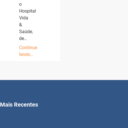
o
Hospital
Vida
&
Saúde,
de…
Continue
lendo…
Mais Recentes