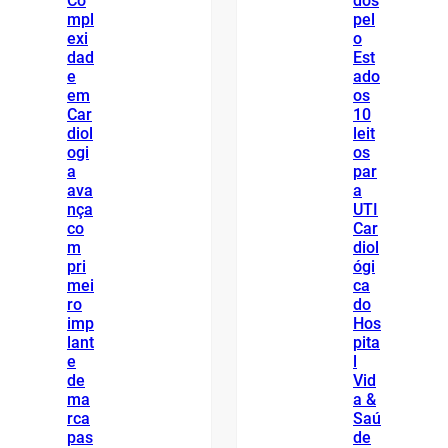
Co
dos
mpl
pel
exi
o
dad
Est
e
ado
em
os
Car
10
diol
leit
ogi
os
a
par
ava
a
nça
UTI
co
Car
m
diol
pri
ógi
mei
ca
ro
do
imp
Hos
lant
pita
e
l
de
Vid
ma
a &
rca
Saú
pas
de