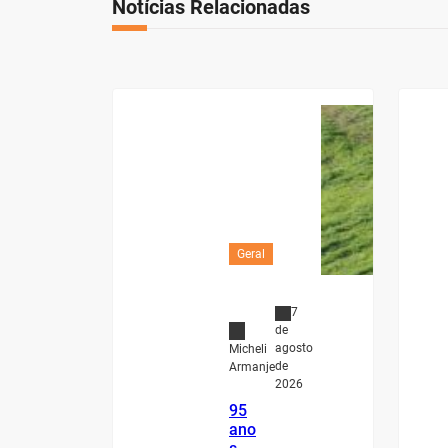
Notícias Relacionadas
Geral
7
de
agosto
Micheli
de
Armanje
2026
95
ano