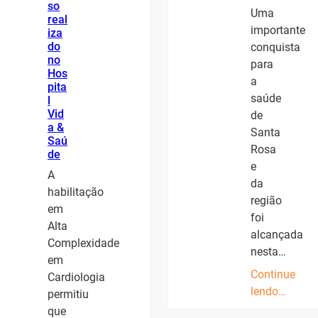
so
Uma
real
importante
iza
do
conquista
no
para
Hos
a
pita
saúde
l
Vid
de
a &
Santa
Saú
Rosa
de
e
A
da
habilitação
região
em
foi
Alta
alcançada
Complexidade
nesta…
em
Continue
Cardiologia
lendo…
permitiu
que