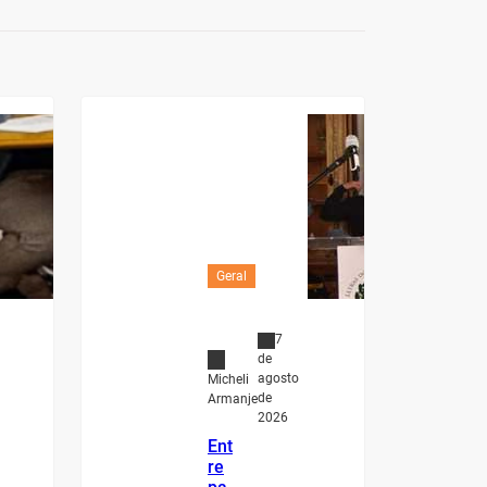
Geral
7
de
agosto
Micheli
de
Armanje
2026
Ent
re