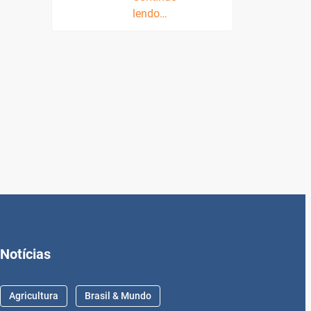
lendo…
Notícias
Agricultura
Brasil & Mundo