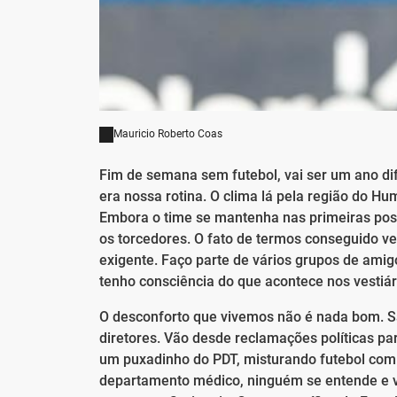
Mauricio Roberto Coas
Fim de semana sem futebol, vai ser um ano dif
era nossa rotina. O clima lá pela região do H
Embora o time se mantenha nas primeiras posi
os torcedores. O fato de termos conseguido v
exigente. Faço parte de vários grupos de amigo
tenho consciência do que acontece nos vestiári
O desconforto que vivemos não é nada bom. Sã
diretores. Vão desde reclamações políticas pa
um puxadinho do PDT, misturando futebol com 
departamento médico, ninguém se entende e vá