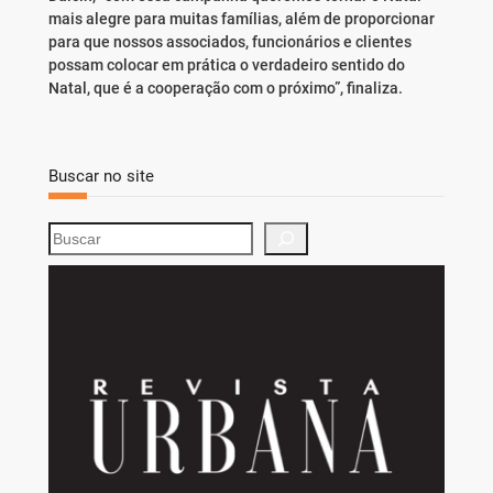
mais alegre para muitas famílias, além de proporcionar
para que nossos associados, funcionários e clientes
possam colocar em prática o verdadeiro sentido do
Natal, que é a cooperação com o próximo”, finaliza.
Buscar no site
S
e
a
r
c
h