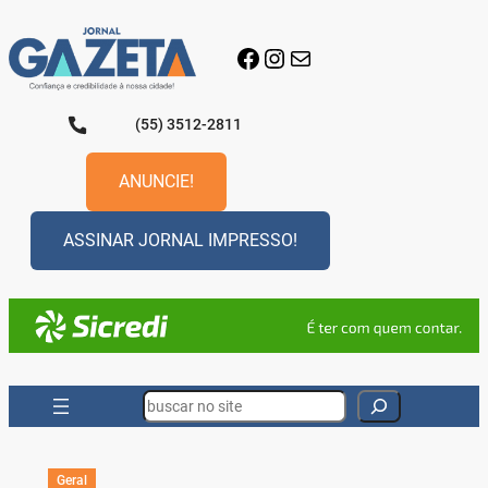
Pular
para
Facebook
Instagram
E-mail
o
conteúdo
(55) 3512-2811
ANUNCIE!
ASSINAR JORNAL IMPRESSO!
Search
Geral