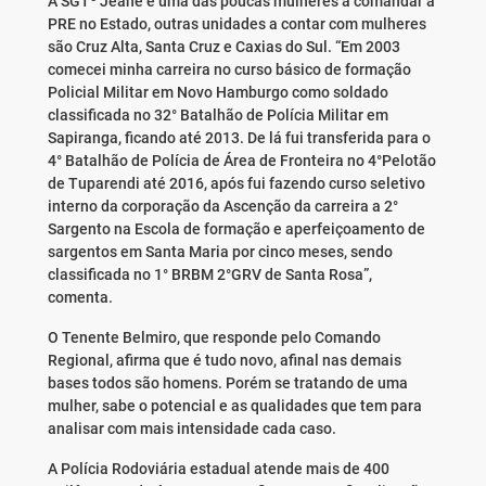
A SGTº Jeane é uma das poucas mulheres a comandar a
PRE no Estado, outras unidades a contar com mulheres
são Cruz Alta, Santa Cruz e Caxias do Sul. “Em 2003
comecei minha carreira no curso básico de formação
Policial Militar em Novo Hamburgo como soldado
classificada no 32° Batalhão de Polícia Militar em
Sapiranga, ficando até 2013. De lá fui transferida para o
4° Batalhão de Polícia de Área de Fronteira no 4°Pelotão
de Tuparendi até 2016, após fui fazendo curso seletivo
interno da corporação da Ascenção da carreira a 2°
Sargento na Escola de formação e aperfeiçoamento de
sargentos em Santa Maria por cinco meses, sendo
classificada no 1° BRBM 2°GRV de Santa Rosa”,
comenta.
O Tenente Belmiro, que responde pelo Comando
Regional, afirma que é tudo novo, afinal nas demais
bases todos são homens. Porém se tratando de uma
mulher, sabe o potencial e as qualidades que tem para
analisar com mais intensidade cada caso.
A Polícia Rodoviária estadual atende mais de 400