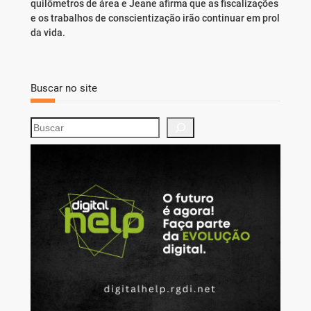
quilômetros de área e Jeane afirma que as fiscalizações
e os trabalhos de conscientização irão continuar em prol
da vida.
Buscar no site
S
e
a
r
c
h