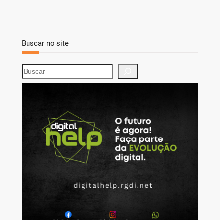
Buscar no site
S
e
a
r
c
h