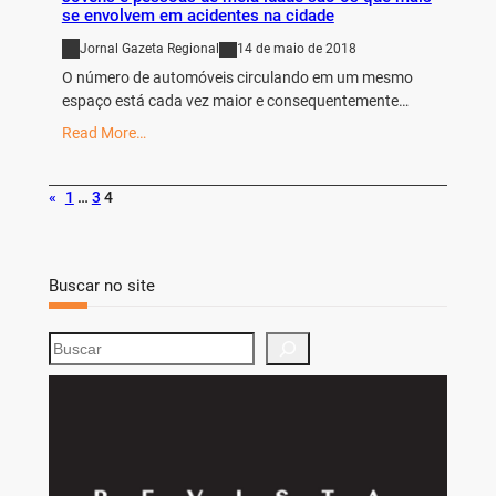
se envolvem em acidentes na cidade
Jornal Gazeta Regional
14 de maio de 2018
O número de automóveis circulando em um mesmo
espaço está cada vez maior e consequentemente…
Read More…
«
1
…
3
4
Buscar no site
S
e
a
r
c
h