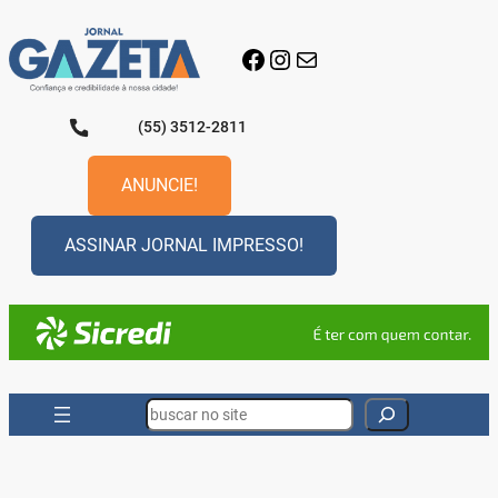
Pular
para
Facebook
Instagram
E-mail
o
conteúdo
(55) 3512-2811
ANUNCIE!
ASSINAR JORNAL IMPRESSO!
Search