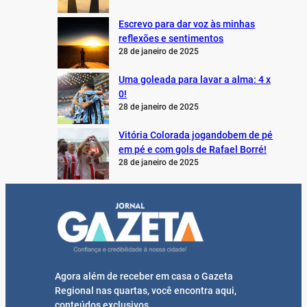
Escrevo para dar voz às minhas
reflexões e sentimentos
28 de janeiro de 2025
Uma goleada para lavar a alma: 4 x
0!
28 de janeiro de 2025
Vitória Colorada jogandobem de pé
em pé e com gols de Rafael Borré!
28 de janeiro de 2025
Agora além de receber em casa o Gazeta
Regional nas quartas, você encontra aqui,
conteúdos exclusivos.