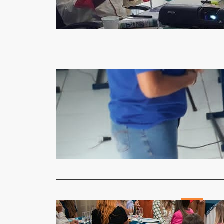
Noroeste, fo
Read More
Geral
Importânci
Jornal Gazet
Uma semana
o Dia Inter
Read More
Geral
ACISAP rea