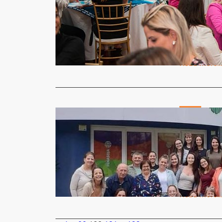
pareceria
Jornal Gazet
No mês da m
realização 
Read More
Geral
Recepcion
Encante
Jornal Gazet
A Fenasoja 
recepcionis
Read More