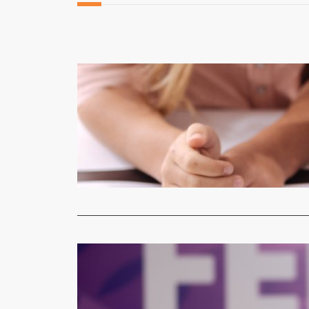
Geral
Visitantes
a Fenasoj
Jornal Gazet
Quem for ao
Read More
Geral
Fenasoja c
Jornal Gazet