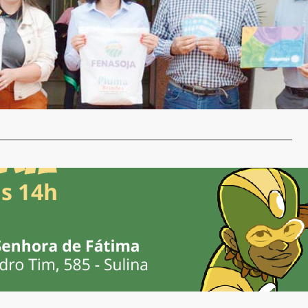
entrega credenciais que serão destinadas aos
ais que atuaram na linha de frente contra a Covid
a Regional
9 de abril de 2022
uco mais de 20 dias para o início da FENASOJA 2022, um
ial…
…
 o Esquadrão da Segurança Alimentar em Santa
a Regional
6 de abril de 2022
e 12 de Abril, Santa Rosa receberá o espetáculo teatral
E…
…