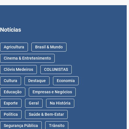
Notícias
Agricultura
Brasil & Mundo
Cinema & Entretenimento
Clóvis Medeiros
COLUNISTAS
Cultura
Destaque
Economia
Educação
Empresas e Negócios
Esporte
Geral
Na História
Política
Saúde & Bem-Estar
Segurança Pública
Trânsito