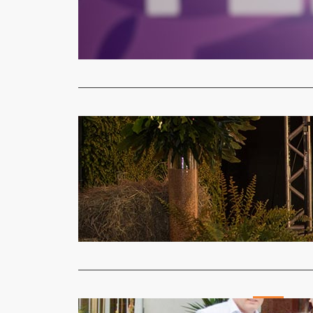
A Fenasoja 
na região, 
Read More
Geral
Cotrirosa 
Jornal Gazet
No ano em q
comunidade
Read More
Geral