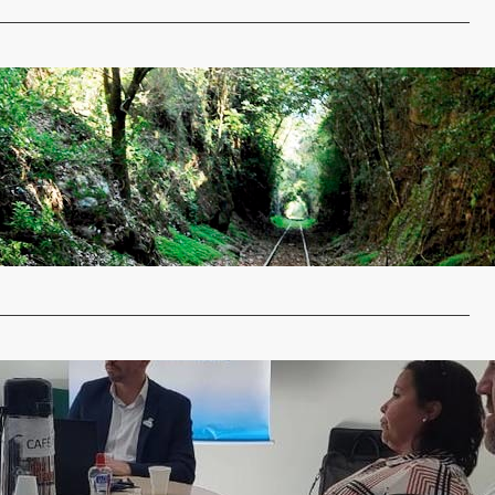
 da região serão estudados em pesquisa da Unijuí
keting de Lugares
a Regional
6 de abril de 2022
 potenciais dos municípios e como esses podem ser
 de maneira mais promissora,…
…
e da AMUFRON se reúne com FEMERGS
a Regional
30 de março de 2022
ocal a sede da Associação de Municípios da Fronteira