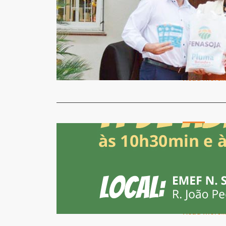
FENASOJA 
profission
Jornal Gazet
Faltando po
grupo espec
Read More
Geral
Agriman e
Rosa
Jornal Gazet
Nos dias 11 
“AGRIMAN 
Read More