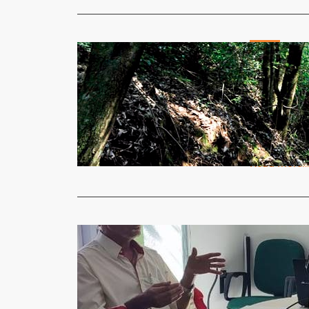
Geral
Municípios
sobre Mar
Jornal Gazet
Conhecer os
trabalhados
Read More
Geral
President
Jornal Gazet
Tendo por l