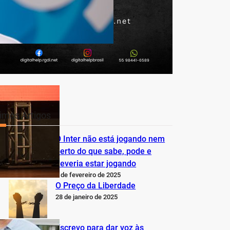
timos Artigos
O Inter não está jogando nem
perto do que sabe, pode e
deveria estar jogando
5 de fevereiro de 2025
O Preço da Liberdade
28 de janeiro de 2025
Escrevo para dar voz às