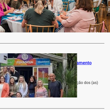
 com SEBRAE
a Regional
30 de março de 2022
ulher, uma das ações promovidas pela ACISAP foi a
do evento…
…
istas da FENASOJA participam do treinamento
a Regional
30 de março de 2022
2022 segue com trabalho intenso de preparação dos (as)
tas que atuarão ao…
…