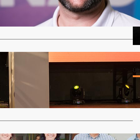
2022 fechou uma parceria com a representante da Lego
a Robomind,…
…
lança sua nova marca
Úl
a Regional
9 de abril de 2022
ue a Cotrirosa comemora 54 anos de atuação junto à
, ela…
…