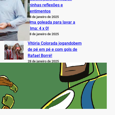
minhas reflexões e
sentimentos
28 de janeiro de 2025
Uma goleada para lavar a
alma: 4 x 0!
28 de janeiro de 2025
Vitória Colorada jogandobem
de pé em pé e com gols de
Rafael Borré!
28 de janeiro de 2025