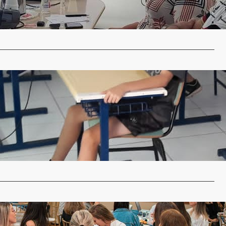
i realizada nesta…
…
a da reciclagem
a Regional
30 de março de 2022
 dedicada ao meio ambiente. No dia 21 foi comemorado
nacional da…
…
liza evento Lidera: Mulheres e Negócios em