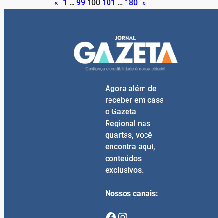
«
1
…
99
100
101
…
180
»
Agora além de
receber em casa
o Gazeta
Regional nas
quartas, você
encontra aqui,
conteúdos
exclusivos.
Nossos canais:
Facebook
Instagram