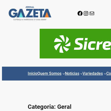
Pular
para
Facebook
Instagram
E-mail
o
conteúdo
Início
Quem Somos
Notícias
Variedades
Co
Categoria:
Geral