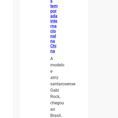
s
tem
por
ada
inte
rna
cio
nal
na
Chi
na
A
modelo
e
atriz
santarosense
Gabi
Rock,
chegou
ao
Brasil.