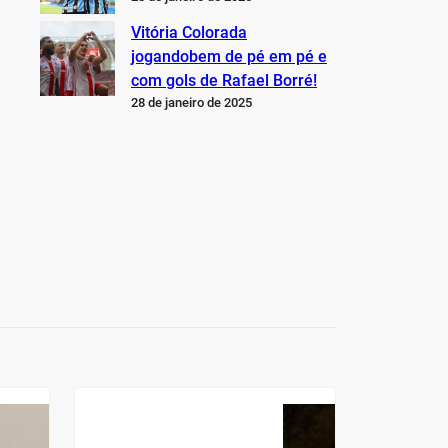
Vitória Colorada
jogandobem de pé em pé e
com gols de Rafael Borré!
28 de janeiro de 2025