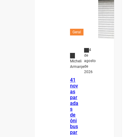
Geral
4
de
agosto
Micheli
de
Armanje
2026
41
nov
as
par
ada
s
de
ôni
bus
par