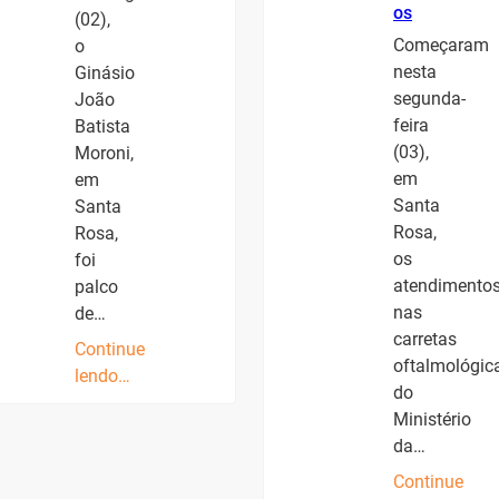
os
(02),
Começaram
o
nesta
Ginásio
segunda-
João
feira
Batista
(03),
Moroni,
em
em
Santa
Santa
Rosa,
Rosa,
os
foi
atendimento
palco
nas
de…
carretas
Continue
oftalmológic
lendo…
do
Ministério
da…
Continue