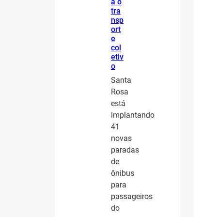
a o
tra
nsp
ort
e
col
etiv
o
Santa
Rosa
está
implantando
41
novas
paradas
de
ônibus
para
passageiros
do