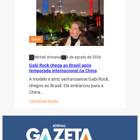
Geral
Micheli Armanje
4 de agosto de 2026
Gabi Rock chega ao Brasil após
temporada internacional na China
A modelo e atriz santarosense Gabi Rock,
chegou ao Brasil. Ela embarcou para a
China…
Continue lendo…