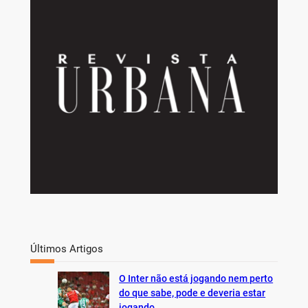
r
c
h
Últimos Artigos
O Inter não está jogando nem perto
do que sabe, pode e deveria estar
jogando