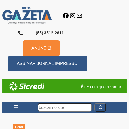
Pular
para
Facebook
Instagram
E-mail
o
conteúdo
(55) 3512-2811
ANUNCIE!
ASSINAR JORNAL IMPRESSO!
Search
Geral