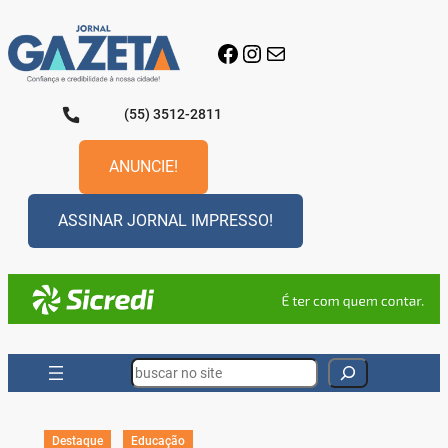
Pular
para
Facebook
Instagram
E-mail
o
conteúdo
(55) 3512-2811
ANUNCIE!
ASSINAR JORNAL IMPRESSO!
Search
Destaque
Educação