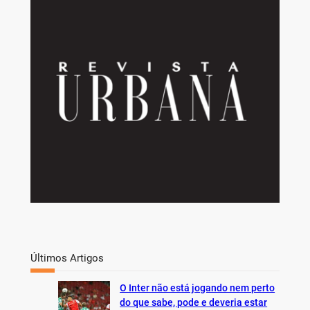
r
c
h
Últimos Artigos
O Inter não está jogando nem perto
do que sabe, pode e deveria estar