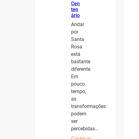
Cen
ten
ário
Andar
por
Santa
Rosa
está
bastante
diferente.
Em
pouco
tempo,
as
transformações
podem
ser
percebidas…
Continue