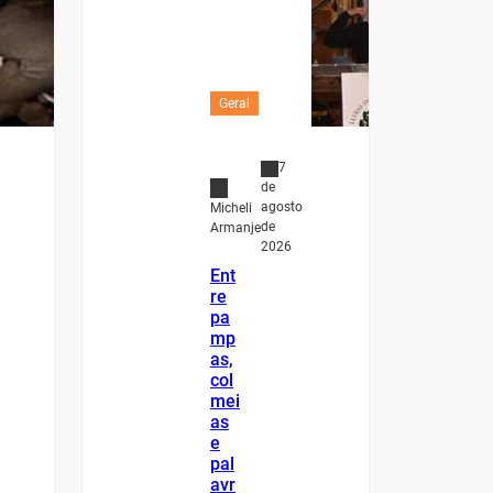
Geral
7
de
agosto
Micheli
de
Armanje
2026
Ent
re
pa
mp
as,
col
mei
as
e
pal
avr