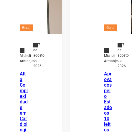
Geral
Geral
7
7
de
de
agosto
agosto
Micheli
Micheli
de
de
Armanje
Armanje
2026
2026
Alt
Apr
a
ova
Co
dos
mpl
pel
exi
o
dad
Est
e
ado
em
os
Car
10
diol
leit
ogi
os