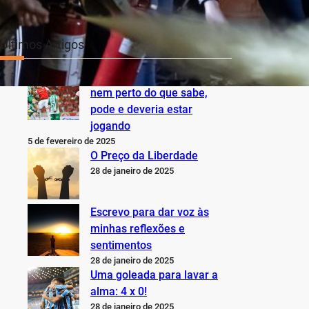
Últimos Artigos
O Inter não está jogando
nem perto do que sabe,
pode e deveria estar
jogando
5 de fevereiro de 2025
O Preço da Liberdade
28 de janeiro de 2025
Escrevo para dar voz às
minhas reflexões e
sentimentos
28 de janeiro de 2025
Uma goleada para lavar a
alma: 4 x 0!
28 de janeiro de 2025