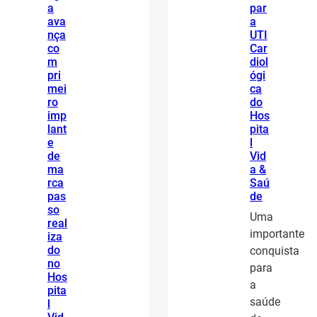
a
par
ava
a
nça
UTI
co
Car
m
diol
pri
ógi
mei
ca
ro
do
imp
Hos
lant
pita
e
l
de
Vid
ma
a &
rca
Saú
pas
de
so
Uma
real
importante
iza
do
conquista
no
para
Hos
a
pita
saúde
l