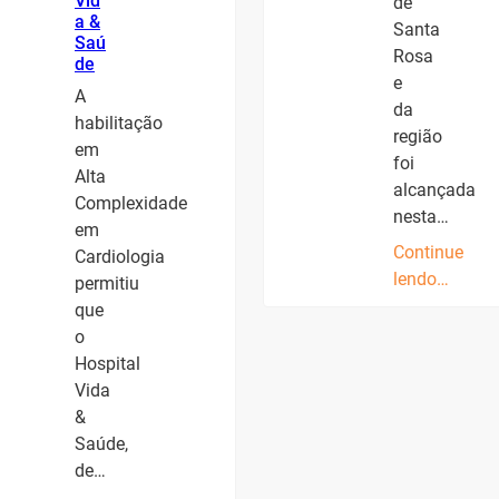
Vid
de
a &
Santa
Saú
Rosa
de
e
A
da
habilitação
região
em
foi
Alta
alcançada
Complexidade
nesta…
em
Continue
Cardiologia
lendo…
permitiu
que
o
Hospital
Vida
&
Saúde,
de…