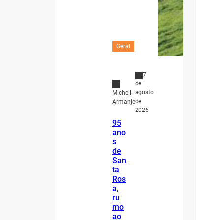
Geral
7
de
agosto
Micheli
de
Armanje
2026
95
ano
s
de
San
ta
Ros
a,
ru
mo
ao