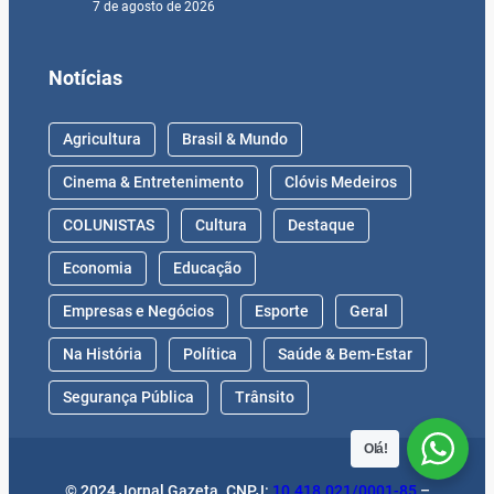
7 de agosto de 2026
Notícias
Agricultura
Brasil & Mundo
Cinema & Entretenimento
Clóvis Medeiros
COLUNISTAS
Cultura
Destaque
Economia
Educação
Empresas e Negócios
Esporte
Geral
Na História
Política
Saúde & Bem-Estar
Segurança Pública
Trânsito
Olá!
© 2024 Jornal Gazeta. CNPJ:
10.418.021/0001-85
–