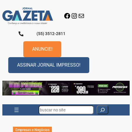
Pular
para
Facebook
Instagram
E-mail
o
conteúdo
(55) 3512-2811
ANUNCIE!
ASSINAR JORNAL IMPRESSO!
Search
Empresas e Negócios