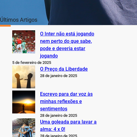
Últimos Artigos
O Inter não está jogando
nem perto do que sabe,
pode e deveria estar
jogando
5 de fevereiro de 2025
O Preço da Liberdade
28 de janeiro de 2025
Escrevo para dar voz às
minhas reflexões e
sentimentos
28 de janeiro de 2025
Uma goleada para lavar a
alma: 4 x 0!
28 de janeiro de 2025