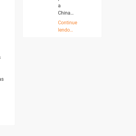
a
China…
Continue
lendo…
s
as