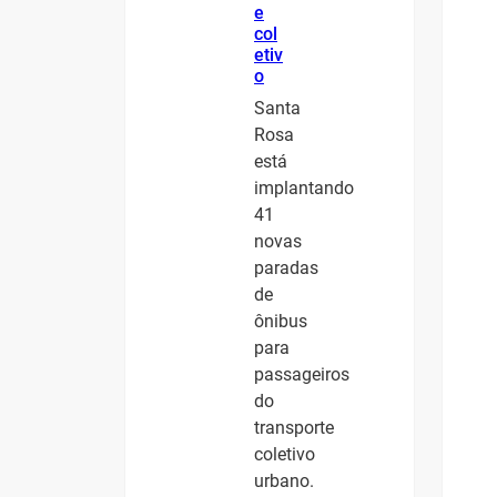
e
col
etiv
o
Santa
Rosa
está
implantando
41
novas
paradas
de
ônibus
para
passageiros
do
transporte
coletivo
urbano.