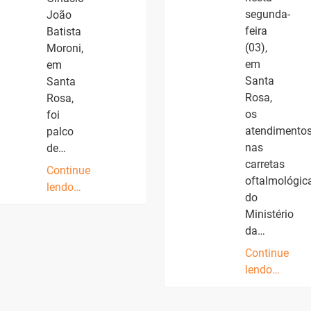
segunda-
João
feira
Batista
(03),
Moroni,
em
em
Santa
Santa
Rosa,
Rosa,
os
foi
atendimento
palco
nas
de…
carretas
Continue
oftalmológic
lendo…
do
Ministério
da…
Continue
lendo…