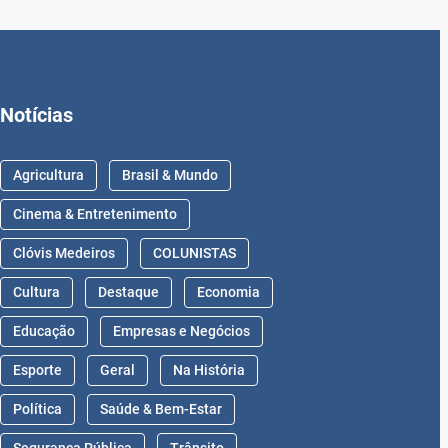
Notícias
Agricultura
Brasil & Mundo
Cinema & Entretenimento
Clóvis Medeiros
COLUNISTAS
Cultura
Destaque
Economia
Educação
Empresas e Negócios
Esporte
Geral
Na História
Política
Saúde & Bem-Estar