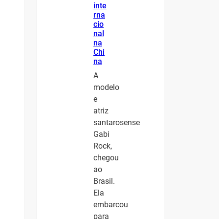
inte
rna
cio
nal
na
Chi
na
A
modelo
e
atriz
santarosense
Gabi
Rock,
chegou
ao
Brasil.
Ela
embarcou
para