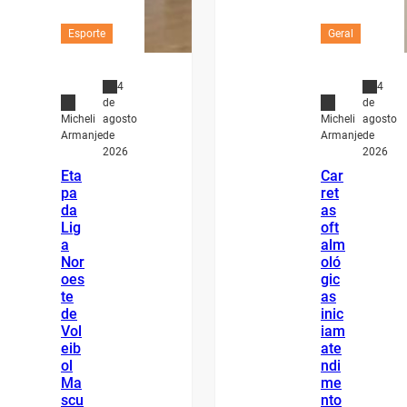
Esporte
Geral
4
4
de
de
agosto
agosto
Micheli
Micheli
de
de
Armanje
Armanje
2026
2026
Eta
Car
pa
ret
da
as
Lig
oft
a
alm
Nor
oló
oes
gic
te
as
de
inic
Vol
iam
eib
ate
ol
ndi
Ma
me
scu
nto