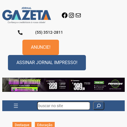
Pular
para
Facebook
Instagram
E-mail
o
conteúdo
(55) 3512-2811
ANUNCIE!
ASSINAR JORNAL IMPRESSO!
Search
Destaque
Educação