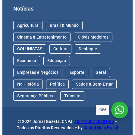
Notícias
Agricultura
Brasil & Mundo
Cinema & Entretenimento
Clóvis Medeiros
COLUNISTAS
Cultura
Destaque
Economia
Educação
Empresas e Negócios
Esporte
Geral
Na História
Política
Saúde & Bem-Estar
Segurança Pública
Trânsito
Olá!
© 2024 Jornal Gazeta. CNPJ:
10.418.021/0001-85
–
Todos os Direitos Reservados – by
Digital Help Brasil