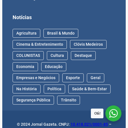
Notícias
Agricultura
Brasil & Mundo
Cinema & Entretenimento
Clóvis Medeiros
COLUNISTAS
Cultura
Destaque
Economia
Educação
Empresas e Negócios
Esporte
Geral
Na História
Política
Saúde & Bem-Estar
Segurança Pública
Trânsito
Olá!
© 2024 Jornal Gazeta. CNPJ:
10.418.021/0001-85
–