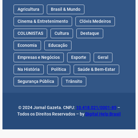
Agricultura
Brasil & Mundo
Cinema & Entretenimento
Clóvis Medeiros
COLUNISTAS
Cultura
Destaque
Economia
Educação
Empresas e Negócios
Esporte
Geral
Na História
Política
Saúde & Bem-Estar
Segurança Pública
Trânsito
© 2024 Jornal Gazeta. CNPJ:
10.418.021/0001-85
–
Todos os Direitos Reservados – by
Digital Help Brasil