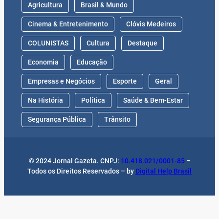
Agricultura
Brasil & Mundo
Cinema & Entretenimento
Clóvis Medeiros
COLUNISTAS
Cultura
Destaque
Economia
Educação
Empresas e Negócios
Esporte
Geral
Na História
Política
Saúde & Bem-Estar
Segurança Pública
Trânsito
© 2024 Jornal Gazeta. CNPJ:
10.418.021/0001-85
–
Todos os Direitos Reservados – by
Digital Help Brasil