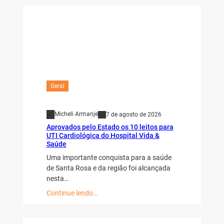
Geral
Micheli Armanje
7 de agosto de 2026
Aprovados pelo Estado os 10 leitos para
UTI Cardiológica do Hospital Vida &
Saúde
Uma importante conquista para a saúde
de Santa Rosa e da região foi alcançada
nesta…
Continue lendo…