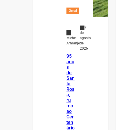
Geral
7
de
agosto
Micheli
de
Armanje
2026
95
ano
s
de
San
ta
Ros
a,
ru
mo
ao
Cen
ten
ário