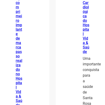
co
Car
m
diol
pri
ógi
mei
ca
ro
do
imp
Hos
lant
pita
e
l
de
Vid
ma
a &
rca
Saú
pas
de
so
Uma
real
importante
iza
do
conquista
no
para
Hos
a
pita
saúde
l
Vid
de
a &
Santa
Saú
Rosa