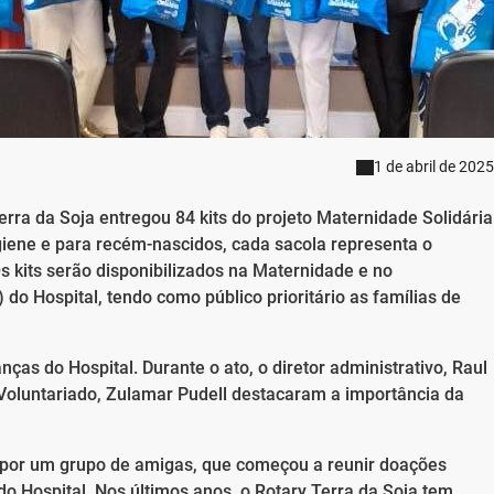
1 de abril de 2025
rra da Soja entregou 84 kits do projeto Maternidade Solidária
giene e para recém-nascidos, cada sacola representa o
Os kits serão disponibilizados na Maternidade e no
do Hospital, tendo como público prioritário as famílias de
nças do Hospital. Durante o ato, o diretor administrativo, Raul
oluntariado, Zulamar Pudell destacaram a importância da
do por um grupo de amigas, que começou a reunir doações
do Hospital. Nos últimos anos, o Rotary Terra da Soja tem