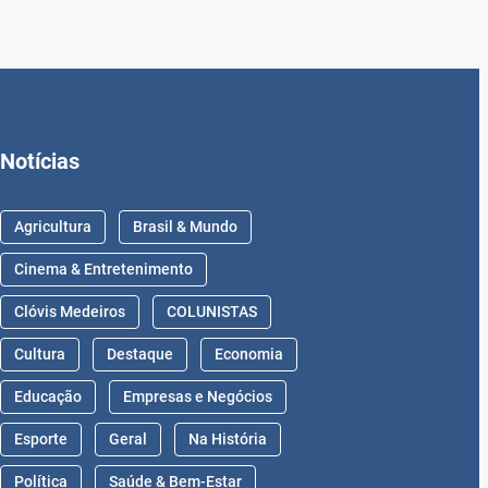
Notícias
Agricultura
Brasil & Mundo
Cinema & Entretenimento
Clóvis Medeiros
COLUNISTAS
Cultura
Destaque
Economia
Educação
Empresas e Negócios
Esporte
Geral
Na História
Política
Saúde & Bem-Estar