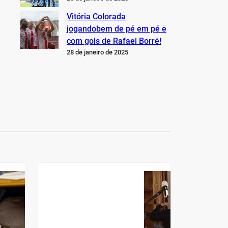
Vitória Colorada
jogandobem de pé em pé e
com gols de Rafael Borré!
28 de janeiro de 2025