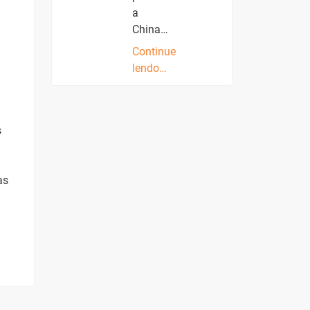
a
China…
Continue
lendo…
s
as