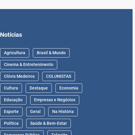
Notícias
Agricultura
Brasil & Mundo
Cinema & Entretenimento
Clóvis Medeiros
COLUNISTAS
Cultura
Destaque
Economia
Educação
Empresas e Negócios
Esporte
Geral
Na História
Política
Saúde & Bem-Estar