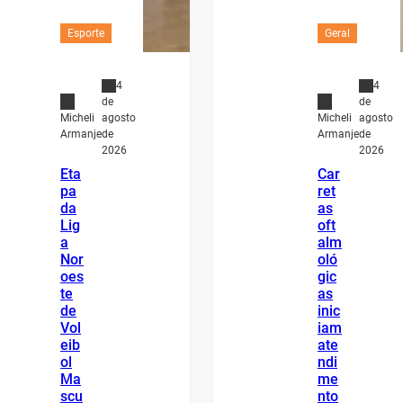
Esporte
Geral
4
4
de
de
agosto
agosto
Micheli
Micheli
de
de
Armanje
Armanje
2026
2026
Eta
Car
pa
ret
da
as
Lig
oft
a
alm
Nor
oló
oes
gic
te
as
de
inic
Vol
iam
eib
ate
ol
ndi
Ma
me
scu
nto