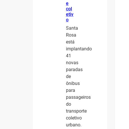
e
col
etiv
o
Santa
Rosa
está
implantando
41
novas
paradas
de
ônibus
para
passageiros
do
transporte
coletivo
urbano.