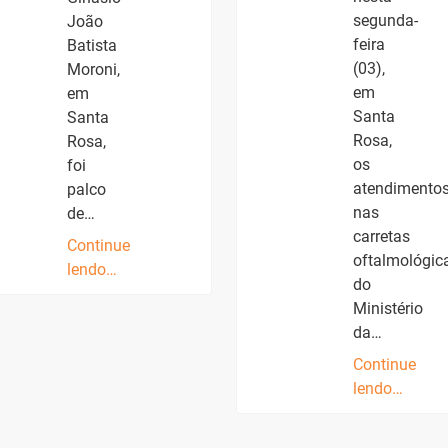
segunda-
João
feira
Batista
(03),
Moroni,
em
em
Santa
Santa
Rosa,
Rosa,
os
foi
atendimento
palco
nas
de…
carretas
Continue
oftalmológic
lendo…
do
Ministério
da…
Continue
lendo…