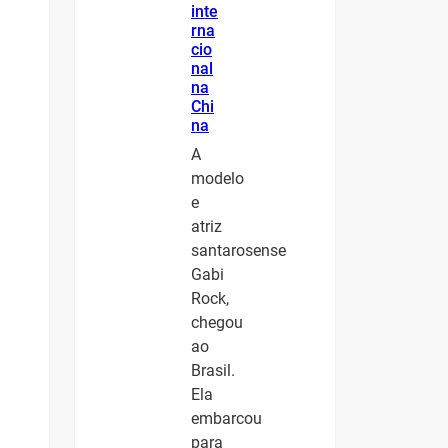
inte
rna
cio
nal
na
Chi
na
A
modelo
e
atriz
santarosense
Gabi
Rock,
chegou
ao
Brasil.
Ela
embarcou
para