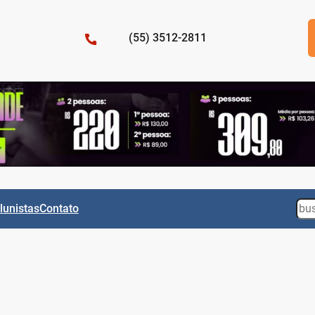
(55) 3512-2811
Sea
lunistas
Contato