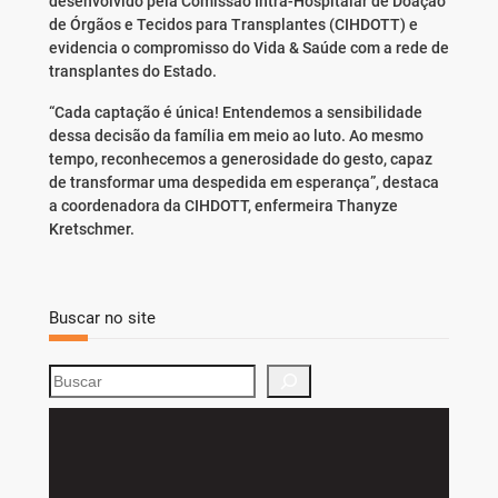
desenvolvido pela Comissão Intra-Hospitalar de Doação
de Órgãos e Tecidos para Transplantes (CIHDOTT) e
evidencia o compromisso do Vida & Saúde com a rede de
transplantes do Estado.
“Cada captação é única! Entendemos a sensibilidade
dessa decisão da família em meio ao luto. Ao mesmo
tempo, reconhecemos a generosidade do gesto, capaz
de transformar uma despedida em esperança”, destaca
a coordenadora da CIHDOTT, enfermeira Thanyze
Kretschmer.
Buscar no site
S
e
a
r
c
h