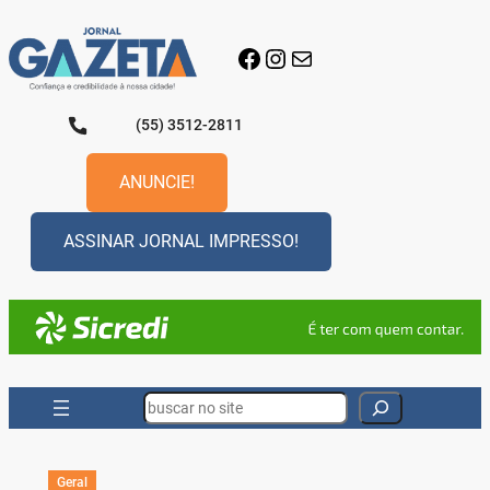
Pular
para
Facebook
Instagram
E-mail
o
conteúdo
(55) 3512-2811
ANUNCIE!
ASSINAR JORNAL IMPRESSO!
Search
Geral