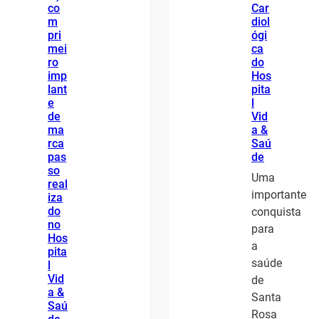
co
Car
m
diol
pri
ógi
mei
ca
ro
do
imp
Hos
lant
pita
e
l
de
Vid
ma
a &
rca
Saú
pas
de
so
Uma
real
importante
iza
do
conquista
no
para
Hos
a
pita
saúde
l
Vid
de
a &
Santa
Saú
Rosa