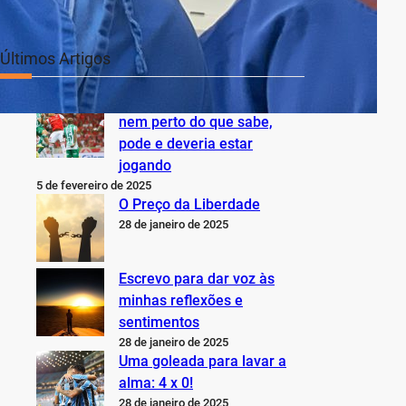
Últimos Artigos
O Inter não está jogando
nem perto do que sabe,
pode e deveria estar
jogando
5 de fevereiro de 2025
O Preço da Liberdade
28 de janeiro de 2025
Escrevo para dar voz às
minhas reflexões e
sentimentos
28 de janeiro de 2025
Uma goleada para lavar a
alma: 4 x 0!
28 de janeiro de 2025