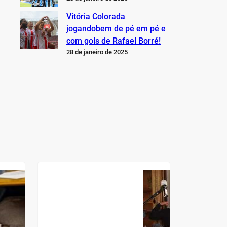
Vitória Colorada
jogandobem de pé em pé e
com gols de Rafael Borré!
28 de janeiro de 2025