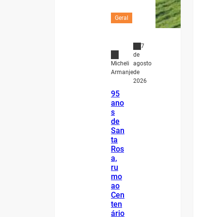
Geral
7
de
agosto
Micheli
de
Armanje
2026
95
ano
s
de
San
ta
Ros
a,
ru
mo
ao
Cen
ten
ário