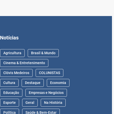
Notícias
Agricultura
Brasil & Mundo
Cinema & Entretenimento
Clóvis Medeiros
COLUNISTAS
Cultura
Destaque
Economia
Educação
Empresas e Negócios
Esporte
Geral
Na História
Política
Saúde & Bem-Estar