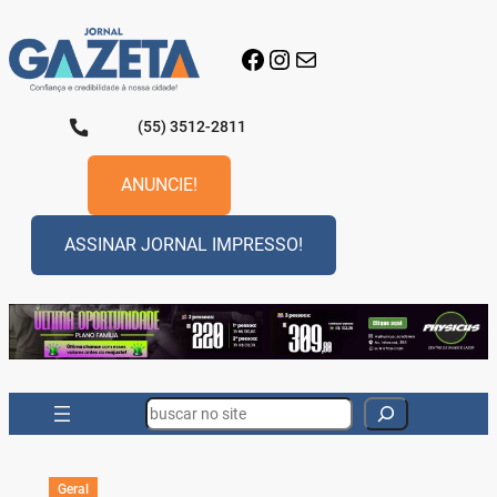
Pular
para
Facebook
Instagram
E-mail
o
conteúdo
(55) 3512-2811
ANUNCIE!
ASSINAR JORNAL IMPRESSO!
Search
Geral