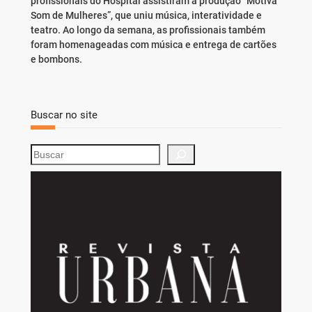
profissionais do Hospital assistiram à produção “Motiva
Som de Mulheres”, que uniu música, interatividade e
teatro. Ao longo da semana, as profissionais também
foram homenageadas com música e entrega de cartões
e bombons.
Buscar no site
S
e
a
r
c
h