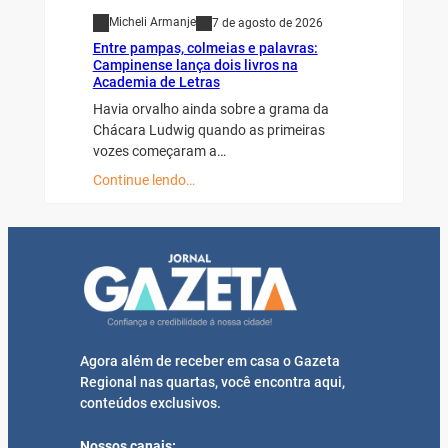
Micheli Armanje
7 de agosto de 2026
Entre pampas, colmeias e palavras:
Campinense lança dois livros na
Academia de Letras
Havia orvalho ainda sobre a grama da
Chácara Ludwig quando as primeiras
vozes começaram a…
Continue lendo…
Agora além de receber em casa o Gazeta
Regional nas quartas, você encontra aqui,
conteúdos exclusivos.
Nossos canais: