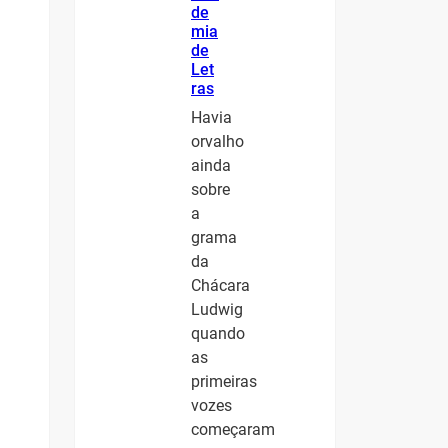
de
mia
de
Let
ras
Havia
orvalho
ainda
sobre
a
grama
da
Chácara
Ludwig
quando
as
primeiras
vozes
começaram