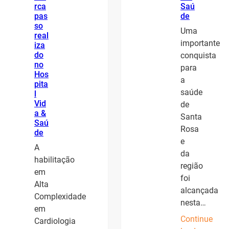
rca
Saú
pas
de
so
Uma
real
importante
iza
do
conquista
no
para
Hos
a
pita
saúde
l
Vid
de
a &
Santa
Saú
Rosa
de
e
A
da
habilitação
região
em
foi
Alta
alcançada
Complexidade
nesta…
em
Continue
Cardiologia