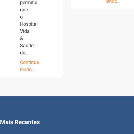
lendo…
permitiu
que
o
Hospital
Vida
&
Saúde,
de…
Continue
lendo…
Mais Recentes