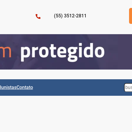
(55) 3512-2811
Sea
lunistas
Contato