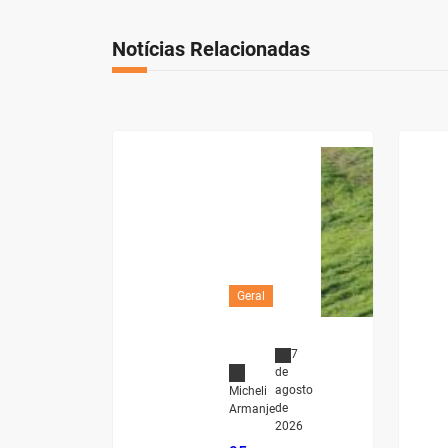
Notícias Relacionadas
Geral
7
de
agosto
Micheli
de
Armanje
2026