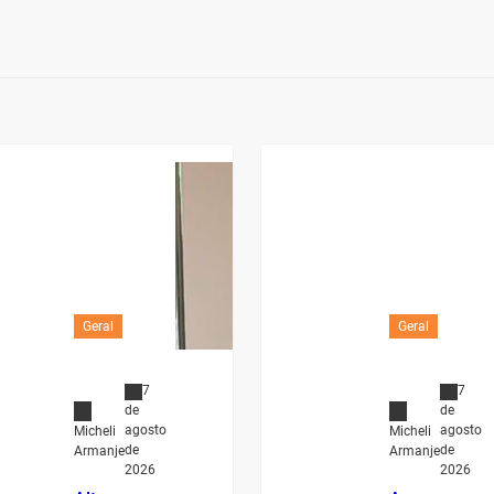
Geral
Geral
7
7
de
de
agosto
agosto
Micheli
Micheli
de
de
Armanje
Armanje
2026
2026