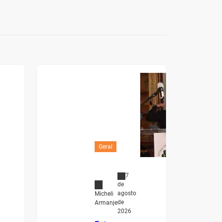
Geral
7
de
agosto
Micheli
de
Armanje
2026