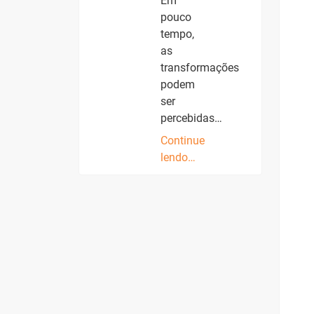
Em
pouco
tempo,
as
transformações
podem
ser
percebidas…
Continue
lendo…