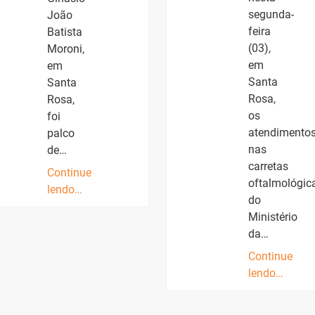
segunda-
João
feira
Batista
(03),
Moroni,
em
em
Santa
Santa
Rosa,
Rosa,
os
foi
atendimento
palco
nas
de…
carretas
Continue
oftalmológic
lendo…
do
Ministério
da…
Continue
lendo…