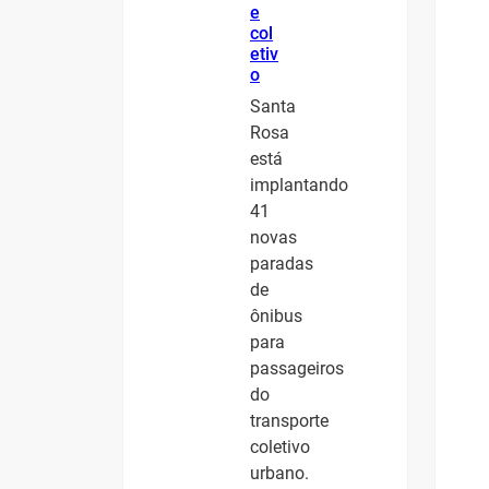
e
col
etiv
o
Santa
Rosa
está
implantando
41
novas
paradas
de
ônibus
para
passageiros
do
transporte
coletivo
urbano.