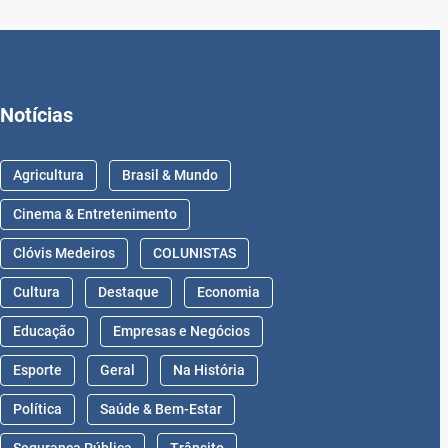
Notícias
Agricultura
Brasil & Mundo
Cinema & Entretenimento
Clóvis Medeiros
COLUNISTAS
Cultura
Destaque
Economia
Educação
Empresas e Negócios
Esporte
Geral
Na História
Política
Saúde & Bem-Estar