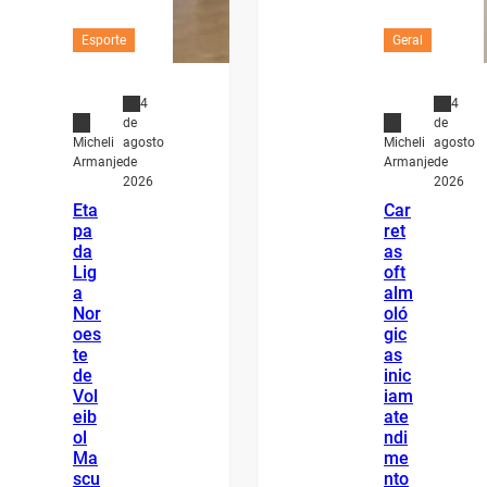
Esporte
Geral
4
4
de
de
agosto
agosto
Micheli
Micheli
de
de
Armanje
Armanje
2026
2026
Eta
Car
pa
ret
da
as
Lig
oft
a
alm
Nor
oló
oes
gic
te
as
de
inic
Vol
iam
eib
ate
ol
ndi
Ma
me
scu
nto