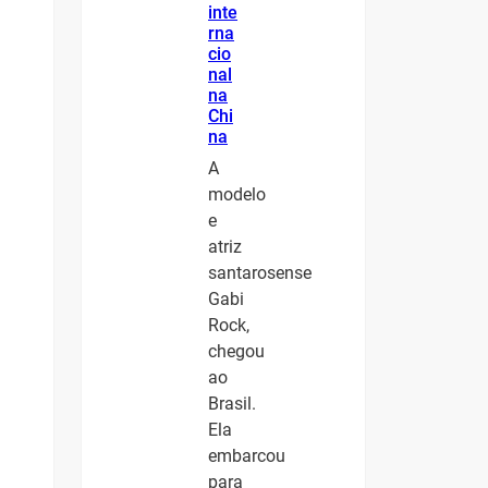
inte
rna
cio
nal
na
Chi
na
A
modelo
e
atriz
santarosense
Gabi
Rock,
chegou
ao
Brasil.
Ela
embarcou
para