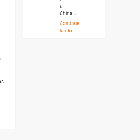
a
China…
Continue
lendo…
s
as