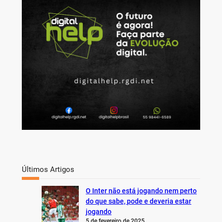
c
h
Últimos Artigos
O Inter não está jogando nem perto
do que sabe, pode e deveria estar
jogando
5 de fevereiro de 2025