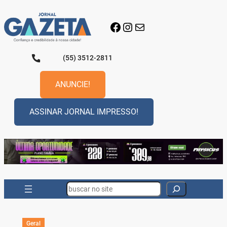
Pular
para
Facebook
Instagram
E-mail
o
conteúdo
(55) 3512-2811
ANUNCIE!
ASSINAR JORNAL IMPRESSO!
Search
Geral