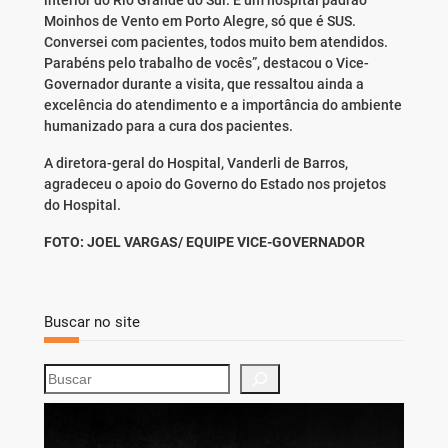
interior do Rio Grande do Sul. É um hospital padrão
Moinhos de Vento em Porto Alegre, só que é SUS.
Conversei com pacientes, todos muito bem atendidos.
Parabéns pelo trabalho de vocês”, destacou o Vice-
Governador durante a visita, que ressaltou ainda a
excelência do atendimento e a importância do ambiente
humanizado para a cura dos pacientes.
A diretora-geral do Hospital, Vanderli de Barros,
agradeceu o apoio do Governo do Estado nos projetos
do Hospital.
FOTO: JOEL VARGAS/ EQUIPE VICE-GOVERNADOR
Buscar no site
S
e
a
r